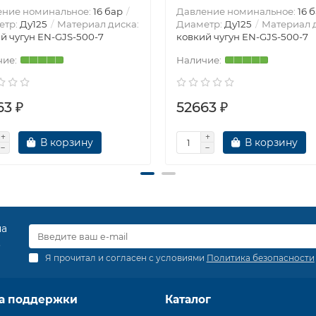
ение номинальное:
16 бар
Давление номинальное:
16 
етр:
Ду125
Материал диска:
Диаметр:
Ду125
Материал д
й чугун EN-GJS-500-7
ковкий чугун EN-GJS-500-7
63 ₽
52663 ₽
В корзину
В корзину
на
.
Я прочитал и согласен с условиями
Политика безопасности
а поддержки
Каталог