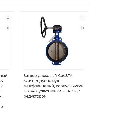
тный
Затвор дисковый СибЗТА
Затвор 
3NI
32ч501р Ду800 Ру16
Tecofi VP
 с
межфланцевый, корпус - чугун
электроп
,
GGG40, уплотнение – EPDM, с
220В
н,
редуктором
го