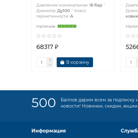
Давление номинальное:
16 бар
Давл
Диаметр:
Ду100
Класс
Диам
герметичности:
A
ковки
68317 ₽
526
В корзину
500
Баллов дарим всем за подписку 
новости! Новинки, скидки, акции
Информация
Служб