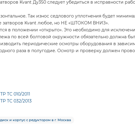
атворов Kvant Ду350 следует убедиться в исправности рабо
онтальное. Так износ седлового уплотнения будет минимал
е затворов Kvant любое, но НЕ «ШТОКОМ ВНИЗ».
тся в положении «открыто». Это необходимо для исключени
пежа по всей болтовой окружности обязательно должна бы
оизводить периодические осмотры оборудования в зависи
е одного раза в полугодие. Осмотр и проверку должен про
P TC 010/2011
TP TC 032/2013
диск и корпус с редуктором в г. Москва