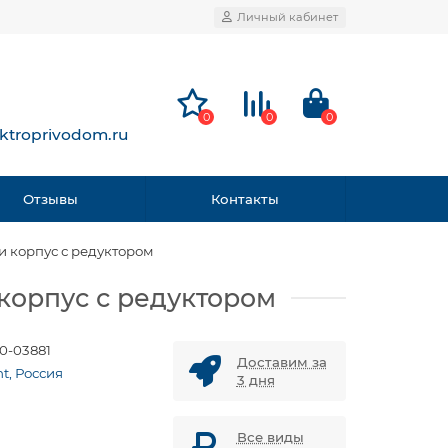
Личный кабинет
0
0
0
ktroprivodom.ru
Отзывы
Контакты
 и корпус с редуктором
 корпус с редуктором
0-03881
Доставим за
t, Россия
3 дня
Все виды