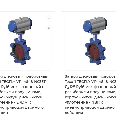
ор дисковый поворотный
Затвор дисковый поворо
i TECFLY VPI 4648-N03EP
Tecofi TECFLY VPI 4648-N0
5 Ру16 межфланцевый с
Ду125 Ру16 межфланцевый
бовыми проушинами,
резьбовыми проушинами
с - чугун, диск - чугун,
корпус - чугун, диск - чугу
тнение - EPDM, с
уплотнение - NBR, с
моприводом двойного
пневмоприводом двойно
твия
действия