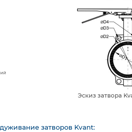
тий
Эскиз затвора Kv
сдуживание затворов Kvant: