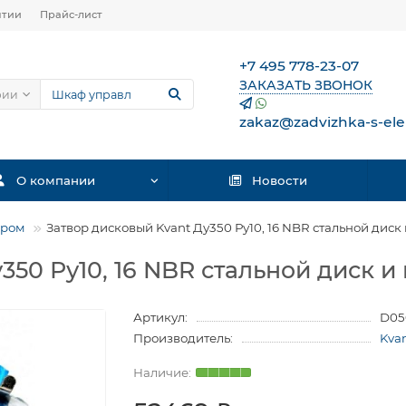
нтии
Прайс-лист
+7 495 778-23-07
ЗАКАЗАТЬ ЗВОНОК
рии
zakaz@zadvizhka-s-ele
О компании
Новости
ором
Затвор дисковый Kvant Ду350 Ру10, 16 NBR стальной диск
350 Ру10, 16 NBR стальной диск и
Артикул:
D05
Производитель:
Kvan