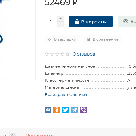
52469 ₽
Бы
В корзину
В закладки
В сравнение
0 отзывов
Давление номинальное
10 б
Диаметр
Ду3
Класс герметичности
A
Материал диска
угл
Все характеристики
вы
Документы
0