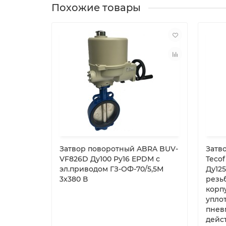
Похожие товары
Затвор поворотный ABRA BUV-
Затв
VF826D Ду100 Ру16 EPDM с
Tecof
эл.приводом ГЗ-ОФ-70/5,5М
Ду12
3x380 В
резь
корпу
упло
пнев
дейс