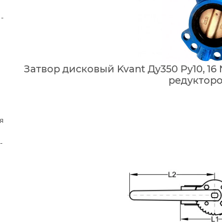
-
Затвор дисковый Kvant Ду350 Ру10, 16
редуктор
я
-