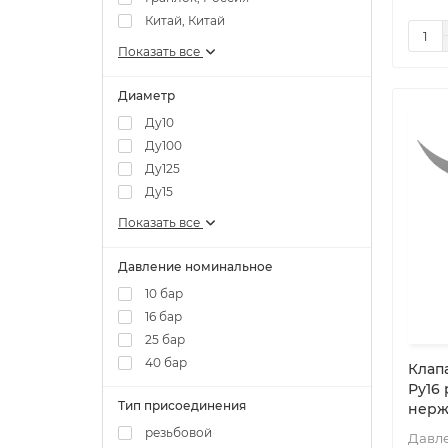
Китай, Китай
Показать все
Диаметр
Ду10
Ду100
Ду125
Ду15
Показать все
Давление номинальное
10 бар
16 бар
25 бар
40 бар
Клапа
Ру16
Тип присоединения
нерж
резьбовой
Давл