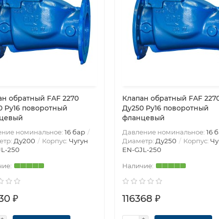
ан обратный FAF 2270
Клапан обратный FAF 227
0 Ру16 поворотный
Ду250 Ру16 поворотный
цевый
фланцевый
ение номинальное:
16 бар
Давление номинальное:
16 
етр:
Ду200
Корпус:
Чугун
Диаметр:
Ду250
Корпус:
Чу
L-250
EN-GJL-250
30 ₽
116368 ₽