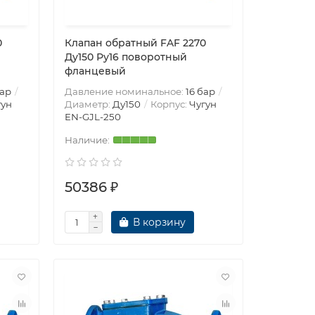
0
Клапан обратный FAF 2270
Ду150 Ру16 поворотный
фланцевый
бар
Давление номинальное:
16 бар
гун
Диаметр:
Ду150
Корпус:
Чугун
EN-GJL-250
50386 ₽
В корзину