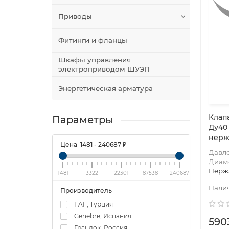
Приводы
Фитинги и фланцы
Шкафы управления
электроприводом ШУЭП
Энергетическая арматура
Клапа
Параметры
Ду40
нерж
Цена
1481
-
240687
₽
Давл
Диам
Нерж
1481
3322
22301
87538
240687
Производитель
FAF, Турция
Genebre, Испания
590
Гранлок, Россия