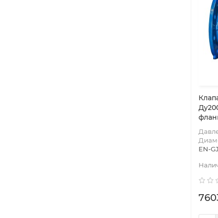
Клап
Ду20
флан
Давл
Диам
EN-GJ
760