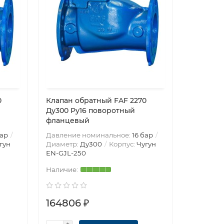
0
Клапан обратный FAF 2270
Ду300 Ру16 поворотный
фланцевый
бар
Давление номинальное:
16 бар
гун
Диаметр:
Ду300
Корпус:
Чугун
EN-GJL-250
164806 ₽