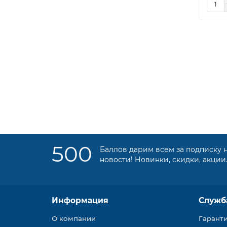
500
Баллов дарим всем за подписку 
новости! Новинки, скидки, акции
Информация
Служб
О компании
Гарант