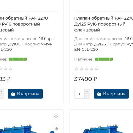
ан обратный FAF 2270
Клапан обратный FAF 227
0 Ру16 поворотный
Ду125 Ру16 поворотный
цевый
фланцевый
ение номинальное:
16 бар
Давление номинальное:
16 
етр:
Ду100
Корпус:
Чугун
Диаметр:
Ду125
Корпус:
Чу
L-250
EN-GJL-250
93 ₽
37490 ₽
В корзину
В корзину