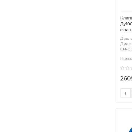
Клап
Ду10
флан
Давл
Диам
EN-GJ
260