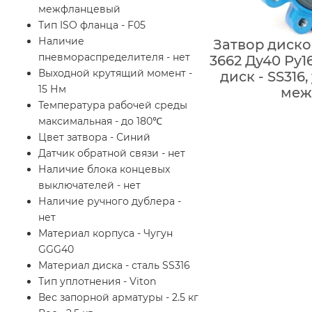
межфланцевый
Тип ISO фланца - F05
Наличие
Затвор диск
пневмораспределителя - нет
3662 Ду40 Ру1
Выходной крутящий момент -
диск - SS316
15 Нм
меж
Температура рабочей среды
максимальная - до 180℃
Цвет затвора - Синий
Датчик обратной связи - нет
Наличие блока концевых
выключателей - нет
Наличие ручного дублера -
нет
Материал корпуса - Чугун
GGG40
Материал диска - сталь SS316
Тип уплотнения - Viton
Вес запорной арматуры - 2.5 кг