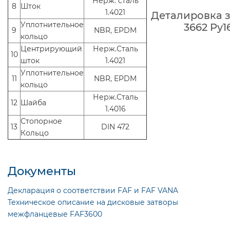
Нерж. cталь
8
Шток
1.4021
Деталировка з
Уплотнительное
3662 Ру1
9
NBR, EPDM
кольцо
Центрирующий
Нерж.Сталь
10
шток
1.4021
Уплотнительное
11
NBR, EPDM
кольцо
Нерж.Сталь
12
Шайба
1.4016
Стопорное
13
DIN 472
Кольцо
Документы
Декларация о соответствии FAF и FAF VANA
Техническое описание на дисковые затворы
межфланцевые FAF3600