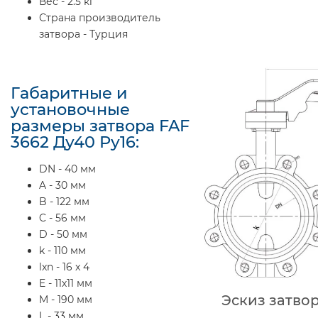
Вес - 2.5 кг
Страна производитель
затвора - Турция
Габаритные и
установочные
размеры затвора FAF
3662 Ду40 Ру16:
DN - 40 мм
A - 30 мм
B - 122 мм
C - 56 мм
D - 50 мм
k - 110 мм
lxn - 16 x 4
E - 11х11 мм
Эскиз затвор
M - 190 мм
L - 33 мм