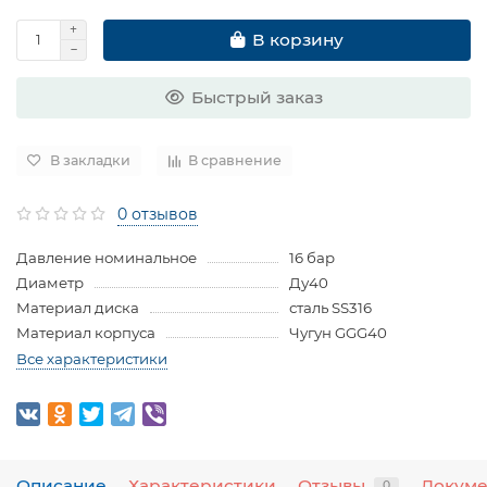
В корзину
Быстрый заказ
В закладки
В сравнение
0 отзывов
Давление номинальное
16 бар
Диаметр
Ду40
Материал диска
сталь SS316
Материал корпуса
Чугун GGG40
Все характеристики
Описание
Характеристики
Отзывы
Докум
0