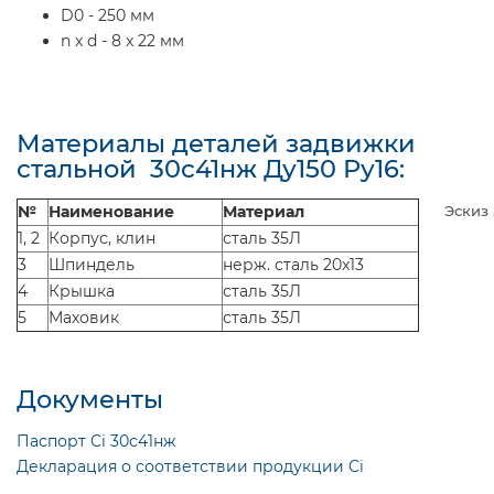
D0 - 250 мм
n x d - 8 x 22 мм
Материалы деталей задвижки
стальной 30с41нж Ду150 Ру16:
№
Наименование
Материал
Эскиз 
1, 2
Корпус, клин
сталь 35Л
3
Шпиндель
нерж. сталь 20x13
4
Крышка
сталь 35Л
5
Маховик
сталь 35Л
Документы
Паспорт Ci 30с41нж
Декларация о соответствии продукции Ci