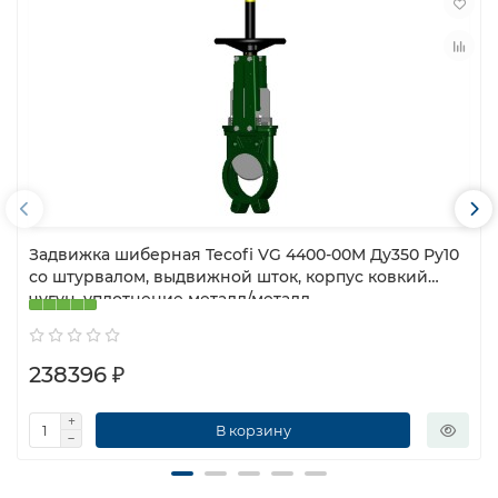
Задвижка шиберная Tecofi VG 4400-00M Ду350 Ру10
со штурвалом, выдвижной шток, корпус ковкий
чугун, уплотнение металл/металл
238396 ₽
В корзину