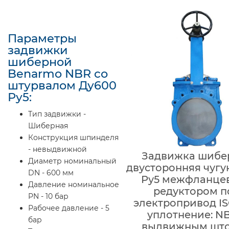
Параметры
задвижки
шиберной
Benarmo NBR со
штурвалом Ду600
Ру5:
Тип задвижки -
Шиберная
Конструкция шпинделя
- невыдвижной
Задвижка шибе
Диаметр номинальный
двусторонняя чугу
DN - 600 мм
Ру5 межфланцев
Давление номинальное
редуктором п
PN - 10 бар
электропривод IS
Рабочее давление - 5
уплотнение: NB
бар
выдвижным шт