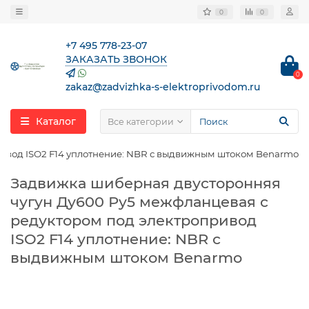
0
0
+7 495 778-23-07
ЗАКАЗАТЬ ЗВОНОК
0
zakaz@zadvizhka-s-elektroprivodom.ru
Каталог
Все категории
ивод ISO2 F14 уплотнение: NBR с выдвижным штоком Benarmo
Задвижка шиберная двусторонняя
чугун Ду600 Ру5 межфланцевая с
редуктором под электропривод
ISO2 F14 уплотнение: NBR с
выдвижным штоком Benarmo