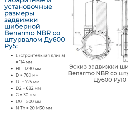
Габаритные и
установочные
размеры
задвижки
шиберной
Benarmo NBR со
штурвалом Ду600
Ру5:
L (строительная длина)
= 114 мм
Эскиз задвижки ш
H1 = 1390 мм
Benarmo NBR со шт
D = 780 мм
Ду600 Ру10
D1 = 725 мм
D2 = 682 мм
G = 30 мм
D0 = 500 мм
N-Th = 20-M30 мм