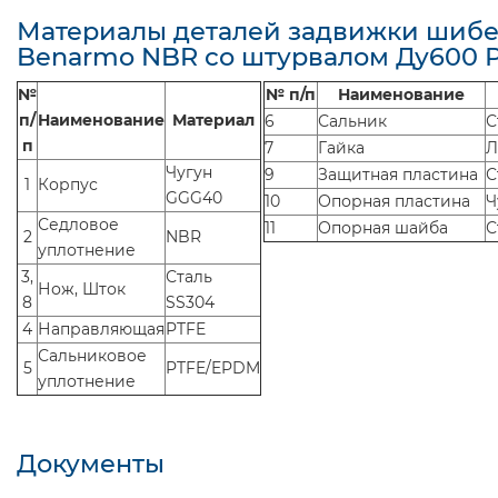
Материалы деталей задвижки шиб
Benarmo NBR со штурвалом Ду600 Р
№
№ п/п
Наименование
п/
Наименование
Материал
6
Сальник
С
п
7
Гайка
Л
Чугун
9
Защитная пластина
С
1
Корпус
GGG40
10
Опорная пластина
Ч
Седловое
11
Опорная шайба
С
2
NBR
уплотнение
3,
Сталь
Нож, Шток
8
SS304
4
Направляющая
PTFE
Сальниковое
5
PTFE/EPDM
уплотнение
Документы