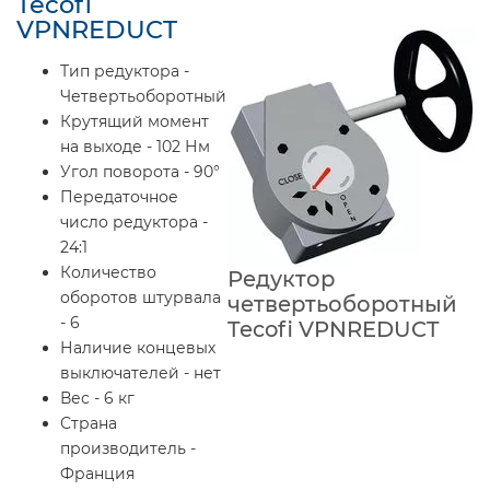
Tecofi
VPNREDUCT
Тип редуктора -
Четвертьоборотный
Крутящий момент
на выходе - 102 Нм
Угол поворота - 90°
Передаточное
число редуктора -
24:1
Количество
Редуктор
оборотов штурвала
четвертьоборотный
- 6
Tecofi VPNREDUCT
Наличие концевых
выключателей - нет
Вес - 6 кг
Страна
производитель -
Франция