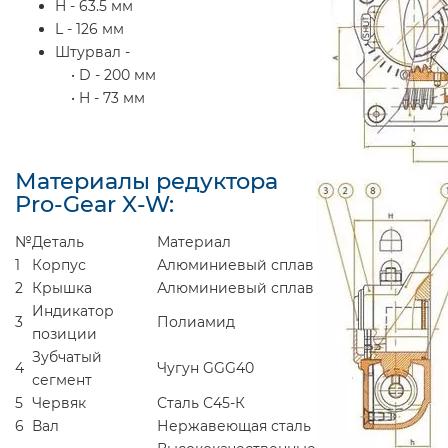
H - 63.5 мм
L - 126 мм
Штурвал -
• D - 200 мм
• H - 73 мм
Материалы редуктора
Pro-Gear X-W:
№
Деталь
Материал
1
Корпус
Алюминиевый сплав
2
Крышка
Алюминиевый сплав
Индикатор
3
Полиамид
позиции
Зубчатый
4
Чугун GGG40
сегмент
5
Червяк
Сталь С45-К
6
Вал
Нержавеющая сталь