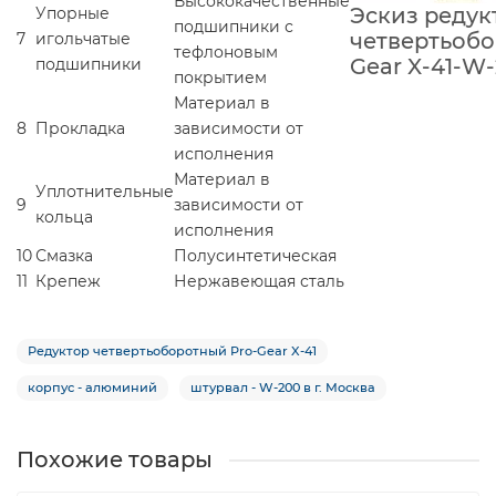
Высококачественные
Эскиз редук
Упорные
подшипники с
четвертьобо
7
игольчатые
тефлоновым
Gear X-41-W
подшипники
покрытием
Материал в
8
Прокладка
зависимости от
исполнения
Материал в
Уплотнительные
9
зависимости от
кольца
исполнения
10
Смазка
Полусинтетическая
11
Крепеж
Нержавеющая сталь
Редуктор четвертьоборотный Pro-Gear X-41
корпус - алюминий
штурвал - W-200 в г. Москва
Похожие товары