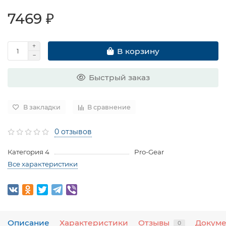
7469 ₽
В корзину
Быстрый заказ
В закладки
В сравнение
0 отзывов
Категория 4
Pro-Gear
Все характеристики
Описание
Характеристики
Отзывы
Докум
0