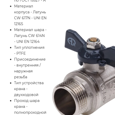
по ГОСТ 15527 - A
Материал
корпуса - Латунь
CW 617N - UNI EN
12165
Материал шара -
Латунь CW 614N
- UNI EN 12164
Тип уплотнения
- PTFE
Присоединение
- внутренняя /
наружная
резьба
Тип устройства
крана -
двухходовой
Проход шара
крана -
полнопроходной