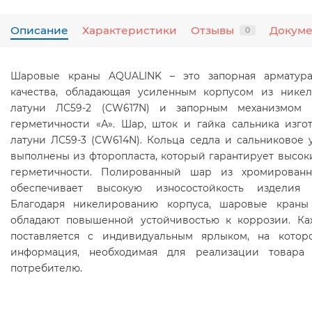
Описание
Характеристики
Отзывы
Докум
0
Шаровые краны AQUALINK – это запорная арматура
качества, обладающая усиленным корпусом из нике
латуни ЛС59-2 (CW617N) и запорным механизмом 
герметичности «А». Шар, шток и гайка сальника изго
латуни ЛС59-3 (CW614N). Кольца седла и сальниковое 
выполнены из фторопласта, который гарантирует высок
герметичности. Полированный шар из хромированн
обеспечивает высокую износостойкость изделия
Благодаря никелированию корпуса, шаровые краны
обладают повышенной устойчивостью к коррозии. К
поставляется с индивидуальным ярлыком, на котор
информация, необходимая для реализации товара 
потребителю.