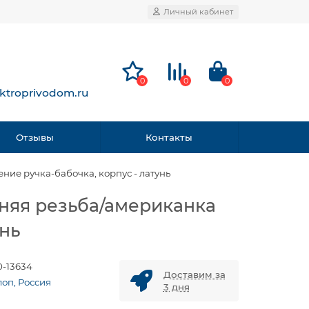
Личный кабинет
0
0
0
ktroprivodom.ru
Отзывы
Контакты
ие ручка-бабочка, корпус - латунь
нняя резьба/американка
унь
0-13634
Доставим за
лоп, Россия
3 дня