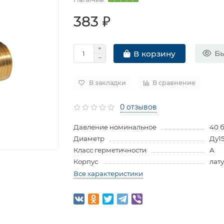
383 ₽
Бы
В корзину
В закладки
В сравнение
0 отзывов
Давление номинальное
40 
Диаметр
Ду1
Класс герметичности
A
Корпус
лат
Все характеристики