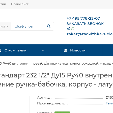
нтии
Прайс-лист
+7 495 778-23-07
ЗАКАЗАТЬ ЗВОНОК
рии
zakaz@zadvizhka-s-ele
О компании
Новости
5 Py40 внутренняя резьба/американка полнопроходной, управлен
ндарт 232 1/2″ Ду15 Py40 внутре
ние ручка-бабочка, корпус - лат
Артикул:
D16
Производитель:
Гал