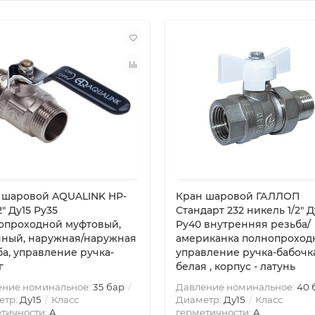
 шаровой AQUALINK НР-
Кран шаровой ГАЛЛОП
2″ Ду15 Ру35
Стандарт 232 никель 1/2″ Д
опроходной муфтовый,
Py40 внутренняя резьба/
нный, наружная/наружная
американка полнопроход
ба, управление ручка-
управление ручка-бабочк
г
белая , корпус - латунь
ение номинальное:
35 бар
Давление номинальное:
40 
етр:
Ду15
Класс
Диаметр:
Ду15
Класс
тичности:
A
герметичности:
A