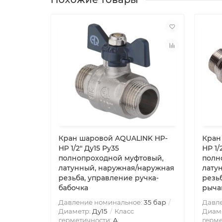
Кран шаровой AQUALINK НР-
Кран
НР 1/2″ Ду15 Ру35
НР 1/
полнопроходной муфтовый,
полн
латунный, наружная/наружная
лату
резьба, управление ручка-
резь
бабочка
рыча
Давление номинальное:
35 бар
Давл
Диаметр:
Ду15
Класс
Диам
герметичности:
A
герме