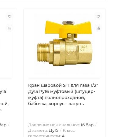
Кран шаровой STI для газа 1/2″
Кран шар
у15
Ду15 Ру16 муфтовый (штуцер-
Ду15 Ру1
муфта) полнопроходной,
муфта) п
ной,
бабочка, корпус - латунь
корпус -
а
бар
Давление номинальное:
16 бар
Давление
Диаметр:
Ду15
Класс
Диаметр
герметичности:
A
герметич