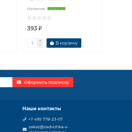
393 ₽
393 ₽
В корзину
Оформить подписку
Наши контакты
+7 495 778-23-07
zakaz@zadvizhka-s-