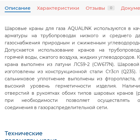
Описание
Характеристики
Отзывы
Докум
0
Шаровые краны для газа AQUALINK используются в ка
арматуры на трубопроводах низкого и среднего д
газоснабжения природным и сжиженным углеводородны
Допускается использование кранов на трубопрово
горячей воды, сжатого воздуха, жидких углеводородов. 
крана выполнен из латуни ЛС59-2 (CW617N). Шаровой
изготовлены из конструкционной стали Ст3сп (Q235).
сальниковое уплотнение выполнены из фторопласта, 
высокий уровень герметичности изделия. Наличи
отверстий в рукоятках обоих типов шаровых кранов (р
при необходимости позволяет осуществлять о
соединения в газораспределительной сети.
Технические