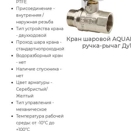
PTFE
Присоединение -
внутренняя /
наружная резьба
Тип устройства крана
- двухходовой
Кран шаровой AQUA
Проход шара крана -
ручка-рычаг Ду1
стандартнопроходной
Водоразборный кран
- нет
Наличие спускника -
нет
Цвет арматуры -
Серебристый/
Желтый
Тип управления -
механическое
Температура рабочей
среды: от -10°C до
+100°C