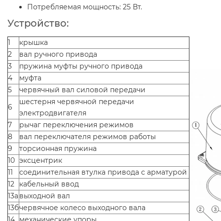
Потребляемая мощность: 25 Вт.
Устройство:
1
крышка
2
вал ручного привода
3
пружина муфты ручного привода
4
муфта
5
червячный вал силовой передачи
шестерня червячной передачи
6
электродвигателя
7
рычаг переключения режимов
8
вал переключателя режимов работы
9
торсионная пружина
10
эксцентрик
11
соединительная втулка привода с арматурой
12
кабельный ввод
13а
выходной вал
13б
червячное колесо выходного вала
14
механические упоры