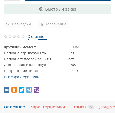
Быстрый заказ
В закладки
В сравнение
0 отзывов
Крутящий момент
25 Нм
Наличие взрывозащиты
нет
Наличие тепловой защиты
есть
Степень защиты корпуса
IP65
Напряжение питания
220 В
Все характеристики
Описание
Характеристики
Отзывы
Докум
0