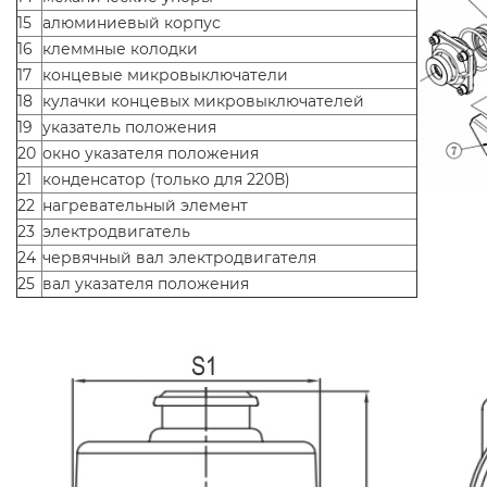
15
алюминиевый корпус
16
клеммные колодки
17
концевые микровыключатели
18
кулачки концевых микровыключателей
19
указатель положения
20
окно указателя положения
21
конденсатор (только для 220В)
22
нагревательный элемент
23
электродвигатель
24
червячный вал электродвигателя
25
вал указателя положения