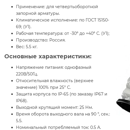
Применение:
для четвертьоборотной
запорной арматуры.
Климатическое исполнение:
по ГОСТ 15150-
69; (У1).
Рабочая температура:
от -30º до +40º С. (У1);
Производство:
Россия.
Вес:
5.5 кг.
Основные характеристики:
Напряжение питания: однофазный
220В/50Гц.
Относительная влажность (верхнее
значение) 100% при 25° С.
Защита корпуса по IP-65 (по заказау IP67 и
IP68).
Выходной крутящий момент: 25 Нм.
Время оборота выходного вала на 90 °, сек.:
5.5.
Номинальный потребляемый ток: 0.5 А.