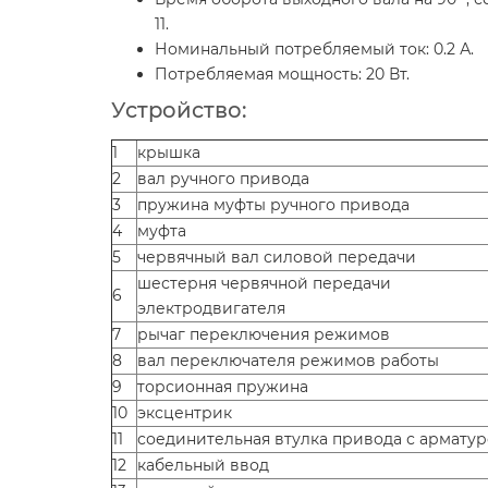
11.
Номинальный потребляемый ток: 0.2 А.
Потребляемая мощность: 20 Вт.
Устройство:
1
крышка
2
вал ручного привода
3
пружина муфты ручного привода
4
муфта
5
червячный вал силовой передачи
шестерня червячной передачи
6
электродвигателя
7
рычаг переключения режимов
8
вал переключателя режимов работы
9
торсионная пружина
10
эксцентрик
11
соединительная втулка привода с армату
12
кабельный ввод