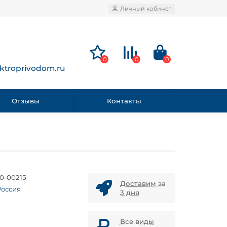
Личный кабинет
0
0
0
ktroprivodom.ru
Отзывы
Контакты
0-00215
Доставим за
Россия
3 дня
Все виды