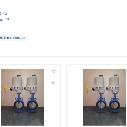
д ГЗ
д ГЗ
80 В в г. Москва