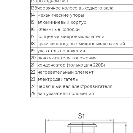
13а
выходной вал
13б
червячное колесо выходного вала
14
механические упоры
15
алюминиевый корпус
16
клеммные колодки
17
концевые микровыключатели
18
кулачки концевых микровыключателей
19
указатель положения
20
окно указателя положения
21
конденсатор (только для 220В)
22
нагревательный элемент
23
электродвигатель
24
червячный вал электродвигателя
25
вал указателя положения