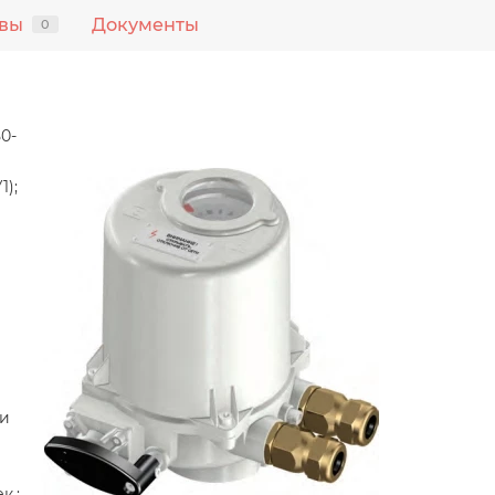
вы
Документы
0
0-
1);
 и
к.: