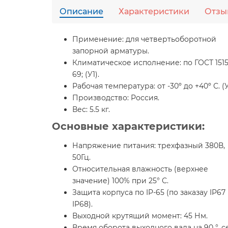
Описание
Характеристики
Отзы
Применение:
для четвертьоборотной
запорной арматуры.
Климатическое исполнение:
по ГОСТ 1515
69; (У1).
Рабочая температура:
от -30º до +40º С. (У
Производство:
Россия.
Вес:
5.5 кг.
Основные характеристики:
Напряжение питания: трехфазный 380В,
50Гц.
Относительная влажность (верхнее
значение) 100% при 25° С.
Защита корпуса по IP-65 (по заказау IP67
IP68).
Выходной крутящий момент: 45 Нм.
Время оборота выходного вала на 90 °, се