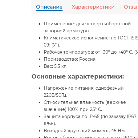
Описание
Характеристики
Отзы
Применение:
для четвертьоборотной
запорной арматуры.
Климатическое исполнение:
по ГОСТ 1515
69; (У1).
Рабочая температура:
от -30º до +40º С. (У
Производство:
Россия.
Вес:
5.5 кг.
Основные характеристики:
Напряжение питания: однофазный
220В/50Гц.
Относительная влажность (верхнее
значение) 100% при 25° С.
Защита корпуса по IP-65 (по заказау IP67
IP68).
Выходной крутящий момент: 45 Нм.
Время оборота выходного вала на 90 °, се