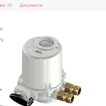
вы
Документы
0
0-
1);
 и
к.: