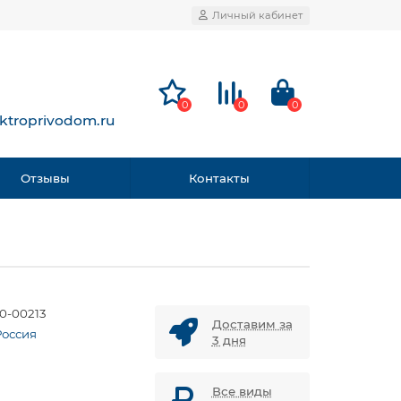
Личный кабинет
0
0
0
ktroprivodom.ru
Отзывы
Контакты
0-00213
Доставим за
Россия
3 дня
Все виды