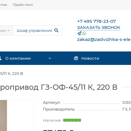
нтии
Прайс-лист
+7 495 778-23-07
ЗАКАЗАТЬ ЗВОНОК
рии
zakaz@zadvizhka-s-ele
О компании
Новости
11 К, 220 В
опривод ГЗ-ОФ-45/11 К, 220 В
Артикул:
D30
Производитель:
ГЗ, 