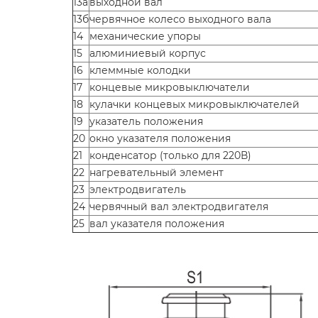
13а
выходной вал
13б
червячное колесо выходного вала
14
механические упоры
15
алюминиевый корпус
16
клеммные колодки
17
концевые микровыключатели
18
кулачки концевых микровыключателей
19
указатель положения
20
окно указателя положения
21
конденсатор (только для 220В)
22
нагревательный элемент
23
электродвигатель
24
червячный вал электродвигателя
25
вал указателя положения