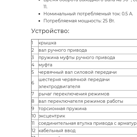
11.
Номинальный потребляемый ток: 0.5 А.
Потребляемая мощность: 25 Вт.
Устройство:
1
крышка
2
вал ручного привода
3
пружина муфты ручного привода
4
муфта
5
червячный вал силовой передачи
шестерня червячной передачи
6
электродвигателя
7
рычаг переключения режимов
8
вал переключателя режимов работы
9
торсионная пружина
10
эксцентрик
11
соединительная втулка привода с армату
12
кабельный ввод