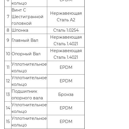
кольцо
Винт С
Нержавеющая
7
Шестигранной
Сталь A2
головкой
8
Шпонка
Сталь 1.0254
Нержавеющая
9
Главный Вал
Сталь 1.4021
Нержавеющая
10
Опорный Вал
Сталь 1.4021
Уплотнительное
11
EPDM
кольцо
Уплотнительное
12
EPDM
кольцо
Подшипник
13
Бронза
опорного вала
Уплотнительное
14
EPDM
кольцо
Уплотнительное
15
EPDM
кольцо