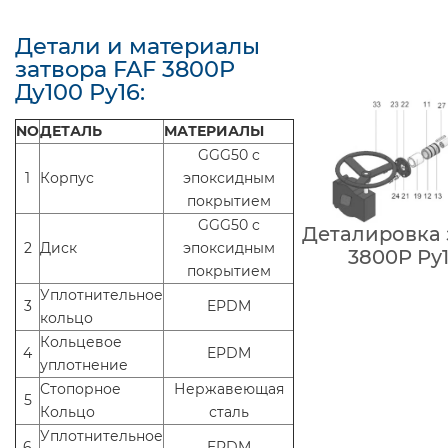
Детали и материалы
затвора FAF 3800P
Ду100 Ру16:
NO
ДЕТАЛЬ
МАТЕРИАЛЫ
GGG50 c
1
Корпус
эпоксидным
покрытием
GGG50 c
Деталировка 
2
Диск
эпоксидным
3800P Ру
покрытием
Уплотнительное
3
EPDM
кольцо
Кольцевое
4
EPDM
уплотнение
Стопорное
Нержавеющая
5
Кольцо
сталь
Уплотнительное
6
EPDM