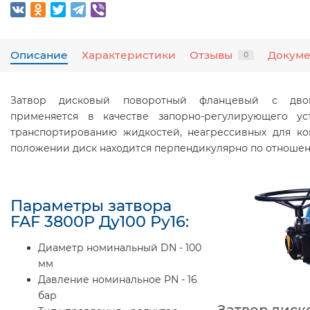
Описание
Характеристики
Отзывы
Докум
0
Зaтвор дисковый поворотный фланцевый с дво
применяется в качестве запорно-регулирующего ус
транспортированию жидкостей, неагрессивных для ко
положении диск находится перпендикулярно по отношен
Параметры затвора
FAF 3800P Ду100 Ру16:
Диаметр номинальный DN - 100
мм
Давление номинальное PN - 16
бар
Затвор диск