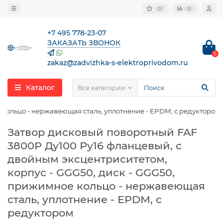
0
0
+7 495 778-23-07
ЗАКАЗАТЬ ЗВОНОК
0
zakaz@zadvizhka-s-elektroprivodom.ru
Каталог
Все категории
 кольцо - нержавеющая сталь, уплотнение - EPDM, с редуктором
Затвор дисковый поворотный FAF
3800P Ду100 Ру16 фланцевый, с
двойным эксцентриситетом,
корпус - GGG50, диск - GGG50,
прижимное кольцо - нержавеющая
сталь, уплотнение - EPDM, с
редуктором