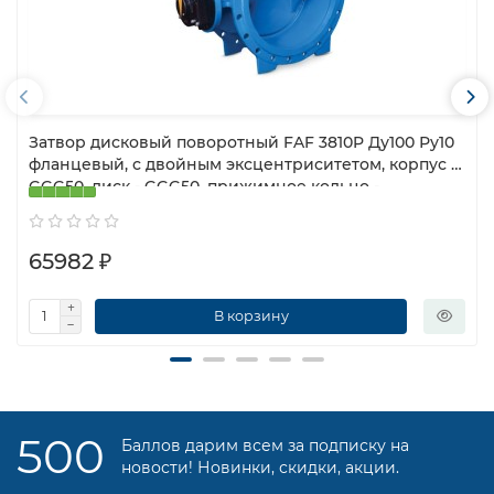
Затвор дисковый поворотный FAF 3810P Ду100 Ру10
фланцевый, с двойным эксцентриситетом, корпус -
GGG50, диск - GGG50, прижимное кольцо -
нержавеющая сталь, уплотнение - EPDM, с
редуктором
65982 ₽
В корзину
500
Баллов дарим всем за подписку на
новости! Новинки, скидки, акции.