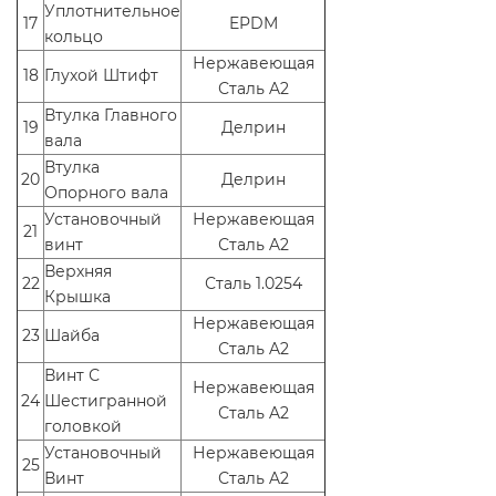
Уплотнительное
17
EPDM
кольцо
Нержавеющая
18
Глухой Штифт
Сталь A2
Втулка Главного
19
Делрин
вала
Втулка
20
Делрин
Опорного вала
Установочный
Нержавеющая
21
винт
Сталь A2
Верхняя
22
Сталь 1.0254
Крышка
Нержавеющая
23
Шайба
Сталь A2
Винт С
Нержавеющая
24
Шестигранной
Сталь A2
головкой
Установочный
Нержавеющая
25
Винт
Сталь A2