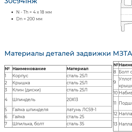
30с941нж
N - Th = 4 x 18 мм
Dn = 200 мм
Материалы деталей задвижки МЗТА
№
Наим
№
Наименование
Материал
8
Болт 
1
Корпус
сталь 25Л
Уплот
9
2
Крышка
сталь 25Л
крышк
3
Клин (диски)
сталь 25Л
10
Набив
4
Шпиндель
20Х13
11
Подш
5
Гайка шпинделя
латунь ЛС59-1
12
Напла
6
Гайка
сталь 25
7
Шпилька, болт
сталь 35
13
Напла