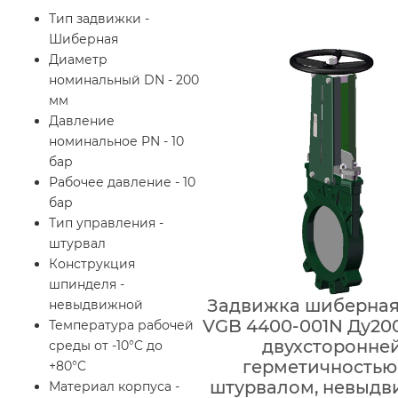
Тип задвижки -
Шиберная
Диаметр
номинальный DN - 200
мм
Давление
номинальное PN - 10
бар
Рабочее давление - 10
бар
Тип управления -
штурвал
Конструкция
шпинделя -
Задвижка шиберная 
невыдвижной
VGB 4400-001N Ду200
Температура рабочей
двухсторонне
среды от -10°C до
герметичностью
+80°C
штурвалом, невыд
Материал корпуса -