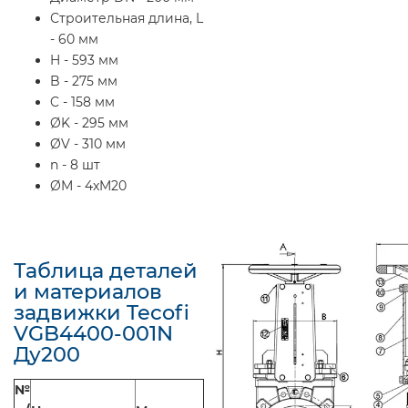
Строительная длина, L
- 60 мм
H - 593 мм
B - 275 мм
C - 158 мм
ØK - 295 мм
ØV - 310 мм
n - 8 шт
ØM - 4xM20
Таблица деталей
и материалов
задвижки Tecofi
VGB4400-001N
Ду200
№