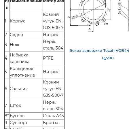
п/
Наименование
Материал
п
Ковкий
1
Корпус
чугун EN-
GJS-500-7
2
Седло
Нитрил
Нерж.
3
Нож
сталь 304
Эскиз задвижки Tecofi VGB4
Набивка
4
PTFE
Ду200
сальника
Кольцевое
5
Нитрил
уплотнение
Ковкий
6
Сальник
чугун EN-
GJS-500-7
Нерж.
7
Шток
сталь 304
8*
Бугель
Сталь A45
9
Суппорт
Бронза