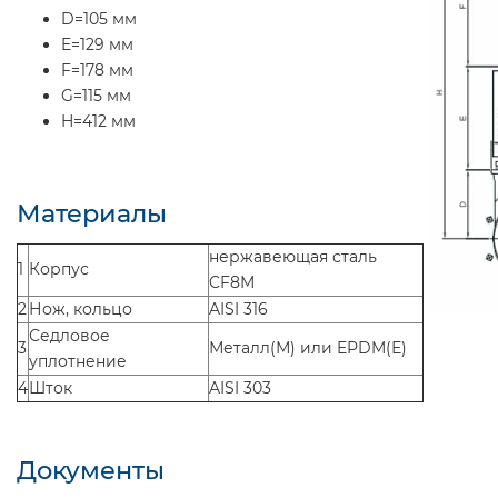
D=105 мм
E=129 мм
F=178 мм
G=115 мм
H=412 мм
Материалы
нержавеющая сталь
1
Корпус
CF8M
2
Нож, кольцо
AISI 316
Седловое
3
Металл(М) или EPDM(Е)
уплотнение
4
Шток
AISI 303
Документы