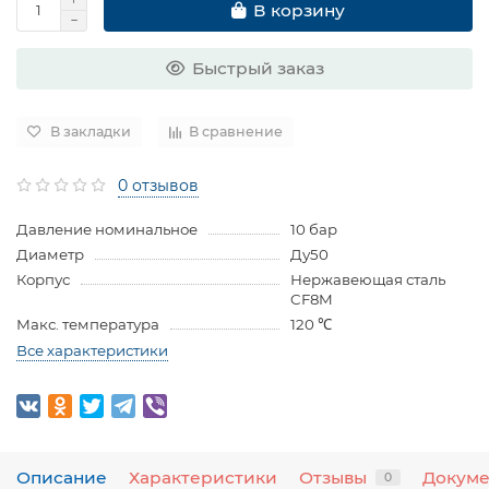
В корзину
Быстрый заказ
В закладки
В сравнение
0 отзывов
Давление номинальное
10 бар
Диаметр
Ду50
Корпус
Нержавеющая сталь
CF8M
Макс. температура
120 ℃
Все характеристики
Описание
Характеристики
Отзывы
Докум
0