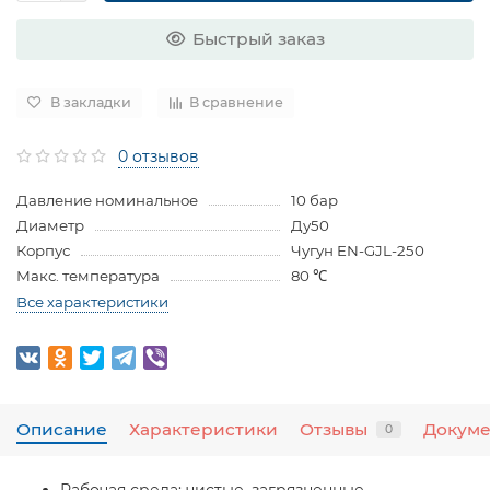
Быстрый заказ
В закладки
В сравнение
0 отзывов
Давление номинальное
10 бар
Диаметр
Ду50
Корпус
Чугун EN-GJL-250
Макс. температура
80 ℃
Все характеристики
Описание
Характеристики
Отзывы
Докум
0
Рабочая среда:
чистые, загрязненные