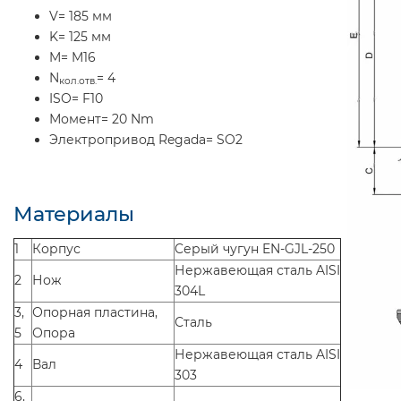
V= 185 мм
K= 125 мм
M= M16
N
= 4
кол.отв.
ISO= F10
Момент= 20 Nm
Электропривод Regada= SO2
Материалы
1
Корпус
Cерый чугун EN-GJL-250
Нержавеющая сталь AISI
2
Нож
304L
3,
Опорная пластина,
Сталь
5
Опора
Нержавеющая сталь AISI
4
Вал
303
6,