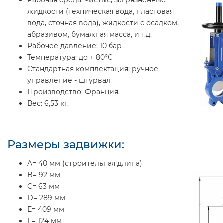
жидкости (техническая вода, пластовая
вода, сточная вода), жидкости с осадком,
абразивом, бумажная масса, и т.д.
Рабочее давление:
10 бар
Температура:
до + 80°С
Стандартная комплектация:
ручное
управление - штурвал.
Производство:
Франция.
Вес:
6,53 кг.
Размеры задвижки:
A= 40 мм (строительная длина)
B= 92 мм
C= 63 мм
D= 289 мм
E= 409 мм
F= 124 мм