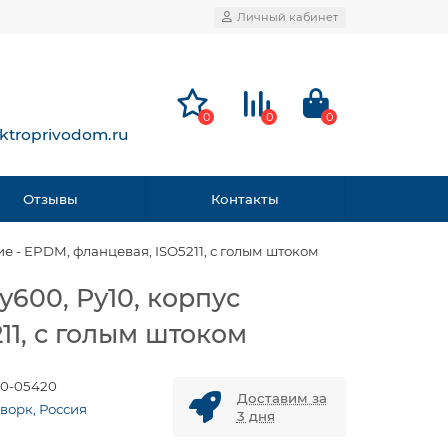
Личный кабинет
0
0
0
ktroprivodom.ru
Отзывы
Контакты
е - EPDM, фланцевая, ISO5211, с голым штоком
600, Ру10, корпус
11, с голым штоком
0-05420
Доставим за
ворк, Россия
3 дня