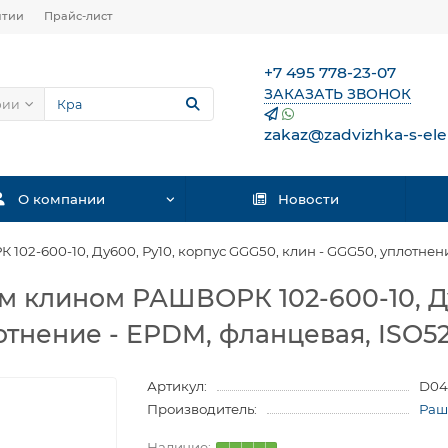
нтии
Прайс-лист
+7 495 778-23-07
ЗАКАЗАТЬ ЗВОНОК
рии
zakaz@zadvizhka-s-ele
О компании
Новости
2-600-10, Ду600, Ру10, корпус GGG50, клин - GGG50, уплотнени
 клином РАШВОРК 102-600-10, Ду
отнение - EPDM, фланцевая, ISO52
Артикул:
D04
Производитель:
Раш