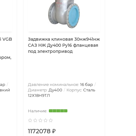
i VGB
Задвижка клиновая 30нж941нж
Задвижк
САЗ НЖ Ду400 Ру16 фланцевая
VG6400-0
под электропривод
пневмоп
ором,
сторонне
нержаве
уплотне
бар
Давление номинальное:
16 бар
Давление
вкий
Диаметр:
Ду400
Корпус:
Сталь
Диаметр
12Х18Н9ТЛ
Нержаве
19-11-2
1172078 ₽
106647