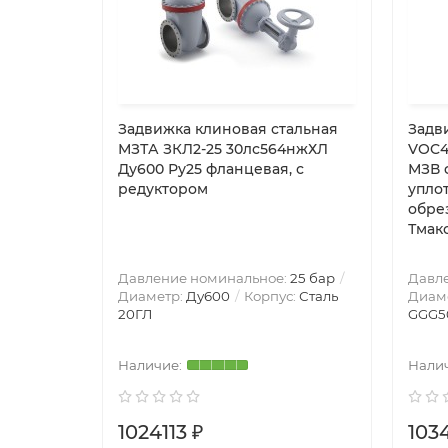
Задвижка клиновая стальная
Задв
МЗТА ЗКЛ2-25 30лс564нжХЛ
VOC4
Ду600 Ру25 фланцевая, с
МЗВ ф
редуктором
упло
обре
Тмакс
Давление номинальное:
25 бар
Давл
Диаметр:
Ду600
Корпус:
Сталь
Диам
20ГЛ
GGG5
1024113 ₽
103