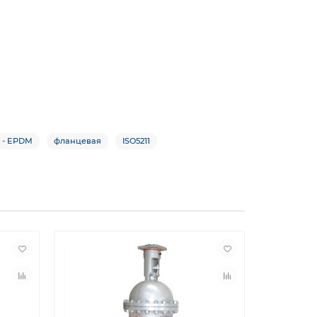
 - EPDM
фланцевая
ISO5211