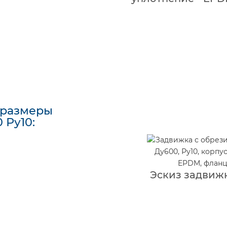
 размеры
 Ру10:
Эскиз задвижк