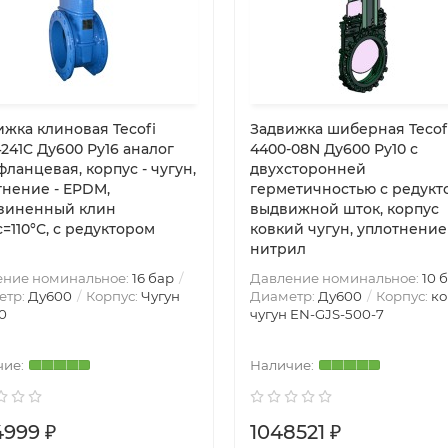
ижка клиновая Tecofi
Задвижка шиберная Tecof
241C Ду600 Ру16 аналог
4400-08N Ду600 Ру10 с
ланцевая, корпус - чугун,
двухсторонней
тнение - EPDM,
герметичностью с редукт
зиненный клин
выдвижной шток, корпус
=110°С, с редуктором
ковкий чугун, уплотнение
нитрил
ение номинальное:
16 бар
Давление номинальное:
10 
етр:
Ду600
Корпус:
Чугун
Диаметр:
Ду600
Корпус:
ко
0
чугун EN-GJS-500-7
4999 ₽
1048521 ₽