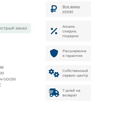
Все виды
оплат
Акции,
стрый заказ
скидки,
подарки
Расширенна
я гарантия
ар
Собственный
00
сервис-центр
ун GGG50
℃
7 дней на
возврат