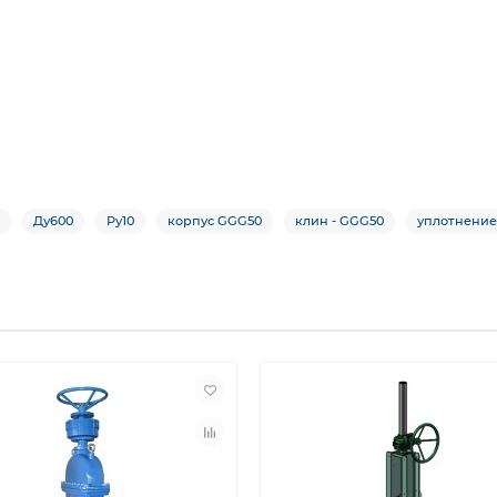
Ду600
Ру10
корпус GGG50
клин - GGG50
уплотнение