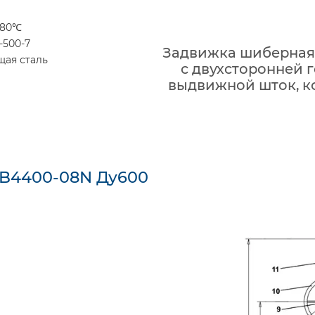
+80℃
-500-7
Задвижка шиберная 
щая сталь
с двухсторонней 
выдвижной шток, ко
GB4400-08N Ду600