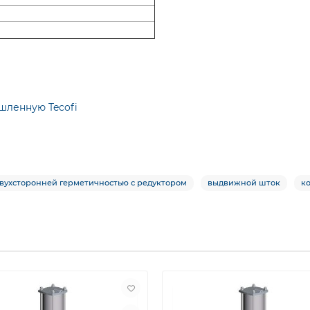
шленную Tecofi
двухсторонней герметичностью с редуктором
выдвижной шток
к