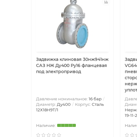
Задвижка клиновая 30нж941нж
Задв
САЗ НЖ Ду400 Ру16 фланцевая
VG64
под электропривод
пнев
стор
нерж
упло
Давление номинальное:
16 бар
Давл
Диаметр:
Ду400
Корпус:
Сталь
Диам
12Х18Н9ТЛ
Нерж
19-11-