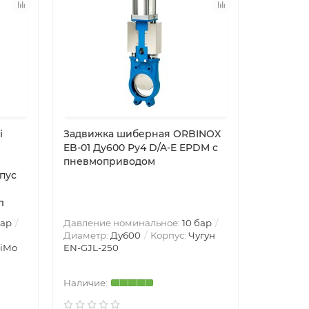
i
Задвижка шиберная ORBINOX
Задвижк
EB-01 Ду600 Ру4 D/A-E EPDM с
МЗТА ЗК
пневмоприводом
Ду500 Р
пус
редукто
л
бар
Давление номинальное:
10 бар
Давление
Диаметр:
Ду600
Корпус:
Чугун
Диаметр
NiMo
EN-GJL-250
20ГЛ