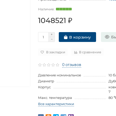
1048521 ₽
Бы
В корзину
В закладки
В сравнение
0 отзывов
Давление номинальное
10 б
Диаметр
Ду6
Корпус
ков
7
Макс. температура
80 
Все характеристики