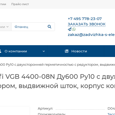
нтии
Прайс-лист
+7 495 778-23-07
ЗАКАЗАТЬ ЗВОНОК
рии
zakaz@zadvizhka-s-ele
О компании
Новости
0 Ру10 с двухсторонней герметичностью с редуктором, выдвижн
i VGB 4400-08N Ду600 Ру10 с дв
ором, выдвижной шток, корпус ко
Артикул:
D04
Производитель:
Tec