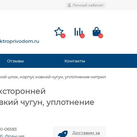
Личный кабинет
0
0
0
ktroprivodom.ru
Отзывы
Контакты
ой шток, корпус ковкий чугун, уплотнение нитрил
ухсторонней
вкий чугун, уплотнение
0-06583
Доставим за
ofi, Франция