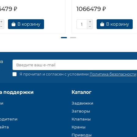
6479 ₽
1066479 ₽
В корзину
В корзину
на
.
Я прочитал и согласен с условиями
Политика безопасности
а поддержки
Каталог
ии
Задвижки
Затворы
одители
Клапаны
айта
Краны
Приводы