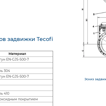
ов задвижки Tecofi
Материал
гун EN-GJS-500-7
ль 304
гун EN-GJS-500-7
Эскиз задви
ь 410
поксидным покрытием