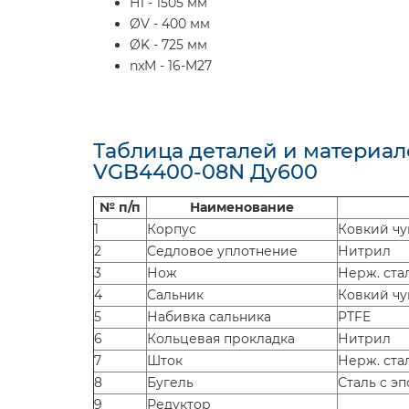
H1 - 1505 мм
ØV - 400 мм
ØK - 725 мм
nxM - 16-M27
Таблица деталей и материал
VGB4400-08N Ду600
№ п/п
Наименование
1
Корпус
Ковкий чу
2
Седловое уплотнение
Нитрил
3
Нож
Нерж. ста
4
Сальник
Ковкий чу
5
Набивка сальника
PTFE
6
Кольцевая прокладка
Нитрил
7
Шток
Нерж. стал
8
Бугель
Сталь с э
9
Редуктор