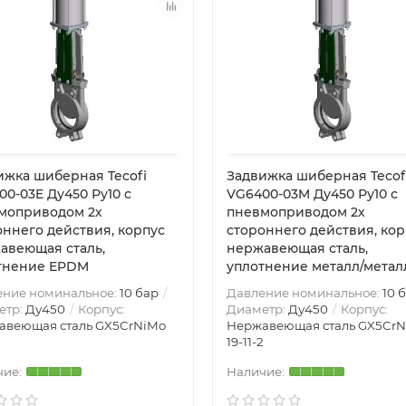
ижка шиберная Tecofi
Задвижка шиберная Tecof
00-03E Ду450 Ру10 с
VG6400-03M Ду450 Ру10 с
моприводом 2х
пневмоприводом 2х
оннего действия, корпус
стороннего действия, кор
авеющая сталь,
нержавеющая сталь,
тнение EPDM
уплотнение металл/метал
ение номинальное:
10 бар
Давление номинальное:
10 
етр:
Ду450
Корпус:
Диаметр:
Ду450
Корпус:
авеющая сталь GX5CrNiMo
Нержавеющая сталь GX5Cr
2
19-11-2