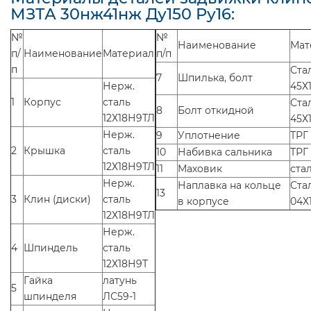
МЗТА 30нж41нж Ду150 Ру16:
№
№
Наименование
Мат
п/
Наименование
Материал
п/п
п
Ста
7
Шпилька, болт
Нерж.
45Х
1
Корпус
сталь
Ста
8
Болт откидной
12Х18Н9ТЛ
45Х
Нерж.
9
Уплотнение
ТРГ
2
Крышка
сталь
10
Набивка сальника
ТРГ
12Х18Н9ТЛ
11
Маховик
ста
Нерж.
Наплавка на кольце
Ста
13
3
Клин (диски)
сталь
в корпусе
04Х
12Х18Н9ТЛ
Нерж.
4
Шпиндель
сталь
12Х18Н9Т
Гайка
латунь
5
шпинделя
ЛС59-1