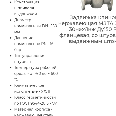
Конструкция
шпинделя -
выдвижной
Задвижка клино
Диаметр
нержавеющая МЗТА 
номинальный DN - 150
30нж41нж Ду150 Р
мм
фланцевая, со штур
Давление
выдвижным што
номинальное PN - 16
бар
Тип управления -
штурвал
Температура рабочей
среды - от -60 до + 600
°C
Климатическое
исполнение - УХЛ1
Класс герметичности
по ГОСТ 9544-2015 - "A"
Материал корпуса -
нержавеющая сталь