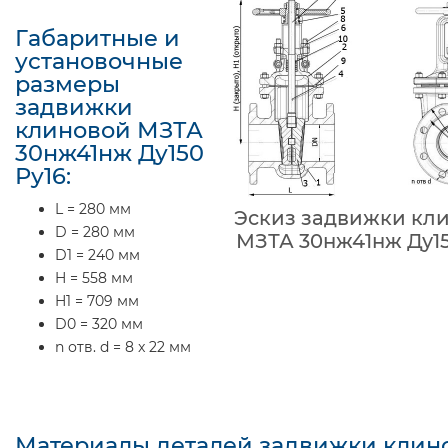
Габаритные и
установочные
размеры
задвижки
клиновой МЗТА
30нж41нж Ду150
Ру16:
L = 280 мм
Эскиз задвижки кл
D = 280 мм
МЗТА 30нж41нж Ду15
D1 = 240 мм
H = 558 мм
H1 = 709 мм
D0 = 320 мм
n отв. d = 8 x 22 мм
Материалы деталей задвижки клин