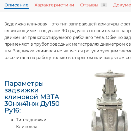
Описание
Характеристики
Отзывы
Докум
0
Задвижка клиновая – это тип запирающей арматуры с за
сдвигающимся под углом 90 градусов относительно нап
движения транспортируемого рабочего тела. Обычно за
применяют в трубопроводных магистралях диаметром с
мм. Задвижка клиновая не является регулирующим элем
рассчитана на работу только в открытом или закрытом со
Параметры
задвижки
клиновой МЗТА
30нж41нж Ду150
Ру16:
Тип задвижки -
Клиновая