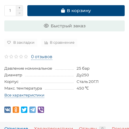
В корзину
Быстрый заказ
В закладки
В сравнение
0 отзывов
Давление номинальное
25 бар
Диаметр
Ду250
Корпус
Сталь 20ГЛ
Макс. температура
450 ℃
Все характеристики
Описание
Характеристики
Отзывы
Докум
0