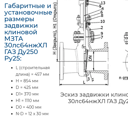
Габаритные и
установочные
размеры
задвижки
клиновой
МЗТА
30лс64нжХЛ
ГАЗ Ду250
Ру25:
L (строительная
длина) = 457 мм
H = 854 мм
D = 425 мм
Эскиз задвижки клин
D1= 370 мм
30лс64нжХЛ ГАЗ Ду2
H1 = 1110 мм
D0 = 400 мм
N-D = 12 x 30 мм