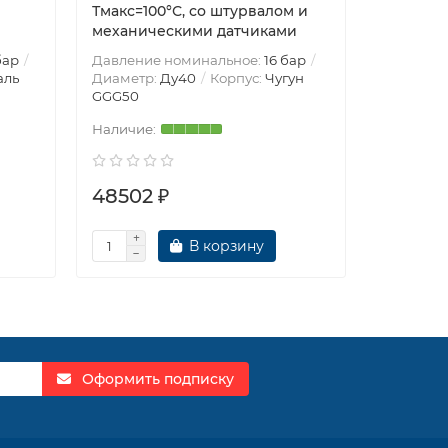
Тмакс=100°С, со штурвалом и
механическими датчиками
бар
Давление номинальное:
16 бар
Давление
аль
Диаметр:
Ду40
Корпус:
Чугун
Диаметр
GGG50
Легирова
48502 ₽
48577 
В корзину
Оформить подписку