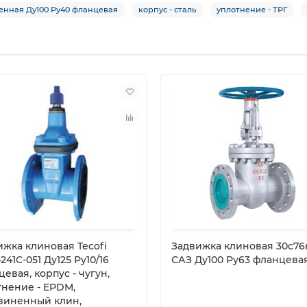
енная Ду100 Ру40 фланцевая
корпус - сталь
уплотнение - ТРГ
ижка клиновая Tecofi
Задвижка клиновая 30с7
41C-051 Ду125 Ру10/16
САЗ Ду100 Ру63 фланцева
евая, корпус - чугун,
тнение - EPDM,
зиненный клин,