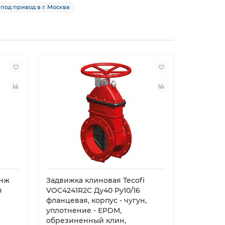
под привод в г. Москва
6нж
Задвижка клиновая Tecofi
Задвижк
я
VOC4241R2C Ду40 Ру10/16
ЗКЛПЭ-2
фланцевая, корпус - чугун,
Ду100 Ру
уплотнение - EPDM,
сталь, у
обрезиненный клин,
привод