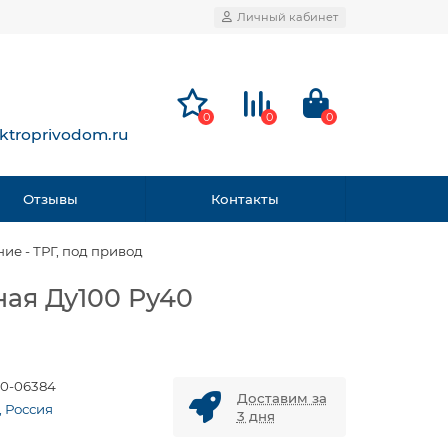
Личный кабинет
0
0
0
ktroprivodom.ru
Отзывы
Контакты
ие - ТРГ, под привод
ая Ду100 Ру40
0-06384
Доставим за
, Россия
3 дня