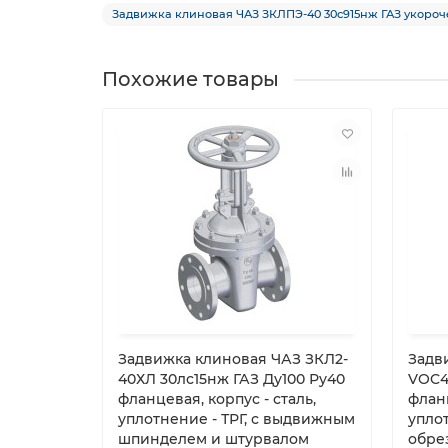
Задвижка клиновая ЧАЗ ЗКЛПЭ-40 30с915нж ГАЗ укороч
Похожие товары
Задвижка клиновая ЧАЗ ЗКЛ2-
Задв
40ХЛ 30лс15нж ГАЗ Ду100 Ру40
VOC42
фланцевая, корпус - сталь,
фланц
уплотнение - ТРГ, с выдвижным
упло
шпинделем и штурвалом
обре