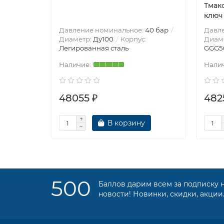
Тмакс
ключ
Давление номинальное:
40 бар
Давл
Диаметр:
Ду100
Корпус:
Диам
Легированная сталь
GGG5
48055 ₽
482
В корзину
500
Баллов дарим всем за подписку 
новости! Новинки, скидки, акции