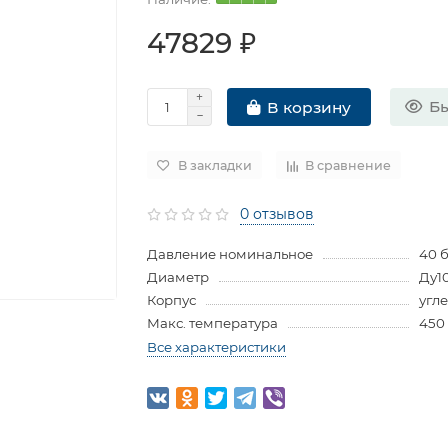
47829 ₽
Бы
В корзину
В закладки
В сравнение
0 отзывов
Давление номинальное
40 
Диаметр
Ду1
Корпус
угл
Макс. температура
450
Все характеристики