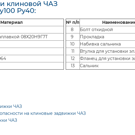
и клиновой ЧАЗ
у100 Ру40:
Материал
№ п/п
Наименовани
8
Болт откидной
наплавкой 08Х20Н9Г7Т
9
Прокладка
10
Набивка сальника
11
Втулка для установки эл
064
12
Фланец для установки э
13
Сальник
вижки ЧАЗ
опасности на клиновые задвижки ЧАЗ
жки ЧАЗ