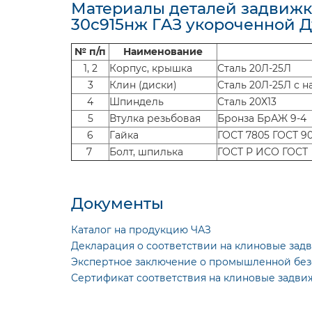
Материалы деталей задвижк
30с915нж ГAЗ укороченной Д
№ п/п
Наименование
1, 2
Корпус, крышка
Сталь 20Л-25Л
3
Клин (диски)
Сталь 20Л-25Л с 
4
Шпиндель
Сталь 20Х13
5
Втулка резьбовая
Бронза БрАЖ 9-4
6
Гайка
ГОСТ 7805 ГОСТ 9
7
Болт, шпилька
ГОСТ Р ИСО ГОСТ
Документы
Каталог на продукцию ЧАЗ
Декларация о соответствии на клиновые зад
Экспертное заключение о промышленной без
Сертификат соответствия на клиновые задви