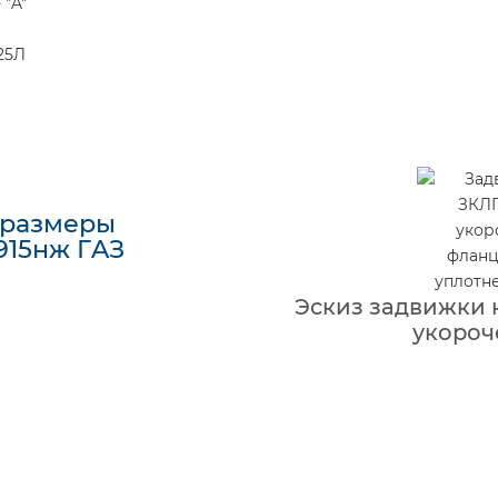
 "A"
25Л
 размеры
915нж ГAЗ
Эскиз задвижки 
укороч