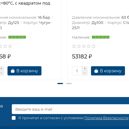
=80°С, c квадратом под
ение номинальное:
16 бар
Давление номинальное:
63 
етр:
Ду125
Корпус:
Чугун
Диаметр:
Ду100
Корпус:
Ст
0
25Л
58 ₽
53182 ₽
В корзину
В корзину
на
.
Я прочитал и согласен с условиями
Политика безопасности