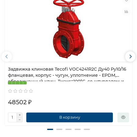
Задвижка клиновая Tecofi VOC4241R2C Ду40 Ру10/16
фланцевая, корпус - чугун, уплотнение - EPDM,
обрезиненный клин, Тмакс=100°С, со штурвалом и
механическими датчиками
48502 ₽
В корзину