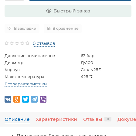
Быстрый заказ
В закладки
В сравнение
0 отзывов
Давление номинальное
63 бар
Диаметр
Ду100
Корпус
Сталь 25Л
Макс. температура
425 ℃
Все характеристики
Описание
Характеристики
Отзывы
Докум
0
Применение:
Вода, воздух, пар, аммиак,