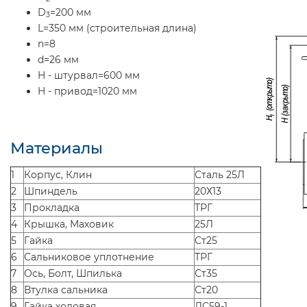
D
=200 мм
3
L=350 мм (строительная длина)
n=8
d=26 мм
H - штурвал=600 мм
H - привод=1020 мм
Материалы
1
Корпус, Клин
Сталь 25Л
2
Шпиндель
20Х13
3
Прокладка
ТРГ
4
Крышка, Маховик
25Л
5
Гайка
Ст25
6
Сальниковое уплотнение
ТРГ
7
Ось, Болт, Шпилька
Ст35
8
Втулка сальника
Ст20
9
Гайка ходовая
ЛС59-1