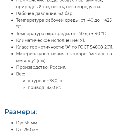
природный газ, нефть, нефтепродукты.
Рабочее давление:
63 бар.
Температура рабочей среды:
от -40 до + 425
°С
Температура окр. среды:
от -40 до + 40 °С
Климатическое исполнение:
У1.
Класс герметичности:
"А" по ГОСТ 54808-2011.
Материал уплотнения в затворе:
"металл по
металлу" (нж).
Производство:
Россия.
Вес:
штурвал=78,0 кг.
привод=82,0 кг.
Размеры:
D
=156 мм
1
D
=250 мм
2