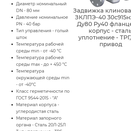
Диаметр номинальный
Задвижка клинова
DN - 80 мм
ЗКЛПЭ-40 30с915н
Давление номинальное
Ду80 Ру40 фланц
PN - 40 бар
корпус - сталь
Тип управления - голый
уплотнение - ТРГ
шток
привод
Температура рабочей
среды min - от -40 °C
Температура рабочей
среды max - до + 450 °C
Температура
окружающей среды min
- от -40°C
Класс герметичности по
ГОСТ 9544-2015 - "A"
Материал корпуса -
углеродистая сталь
Материал запорного
органа - Сталь 20Л-25Л