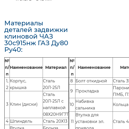
Материалы
деталей задвижки
клиновой ЧАЗ
30с915нж ГАЗ Ду80
Ру40:
№
№
п/
Наименование
Материал
п/
Наименование
Мат
п
п
1,
Корпус,
Сталь
8
Болт откидной
Сталь 3
2
крышка
20Л-25Л
Парони
9
Прокладка
Сталь
ПМБ, П
20Л-25Л с
Набивка
3
Клин (диски)
10
Кольца
наплавкой
сальника
08Х20Н9Г7Т
Втулка для
4
Шпиндель
Сталь 20Х13
11
установки эл.
Сталь 
Втулка
Бронза
привода