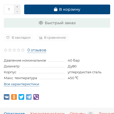
В корзину
Быстрый заказ
В закладки
В сравнение
0 отзывов
Давление номинальное
40 бар
Диаметр
Ду80
Корпус
углеродистая сталь
Макс. температура
450 ℃
Все характеристики
Описание
Характеристики
Отзывы
Докум
0