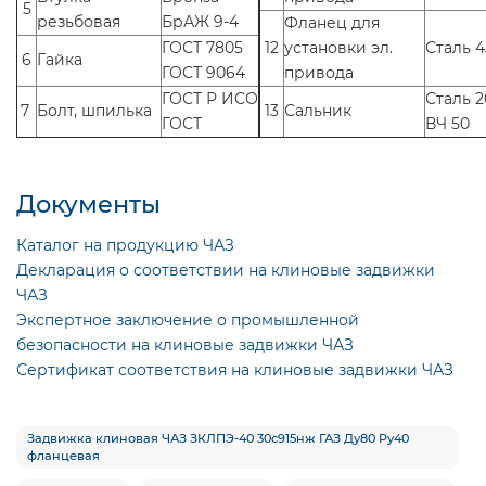
5
резьбовая
БрАЖ 9-4
Фланец для
ГОСТ 7805
12
установки эл.
Сталь 4
6
Гайка
ГОСТ 9064
привода
ГОСТ Р ИСО
Сталь 2
7
Болт, шпилька
13
Сальник
ГОСТ
ВЧ 50
Документы
Каталог на продукцию ЧАЗ
Декларация о соответствии на клиновые задвижки
ЧАЗ
Экспертное заключение о промышленной
безопасности на клиновые задвижки ЧАЗ
Сертификат соответствия на клиновые задвижки ЧАЗ
Задвижка клиновая ЧАЗ ЗКЛПЭ-40 30с915нж ГАЗ Ду80 Ру40
фланцевая