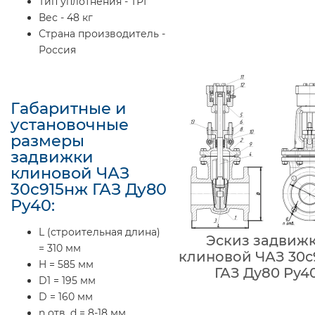
Тип уплотнения - ТРГ
Вес - 48 кг
Страна производитель -
Россия
Габаритные и
установочные
размеры
задвижки
клиновой ЧАЗ
30с915нж ГАЗ Ду80
Ру40:
L (строительная длина)
Эскиз задвиж
= 310 мм
клиновой ЧАЗ 30с
H = 585 мм
ГАЗ Ду80 Ру4
D1 = 195 мм
D = 160 мм
n отв. d = 8-18 мм