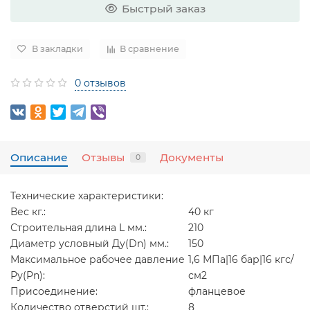
Быстрый заказ
В закладки
В сравнение
0 отзывов
Описание
Отзывы
Документы
0
Технические характеристики:
Вес кг.:
40 кг
Строительная длина L мм.:
210
Диаметр условный Ду(Dn) мм.:
150
Максимальное рабочее давление
1,6 МПа|16 бар|16 кгс/
Ру(Pn):
см2
Присоединение:
фланцевое
Количество отверстий шт.:
8