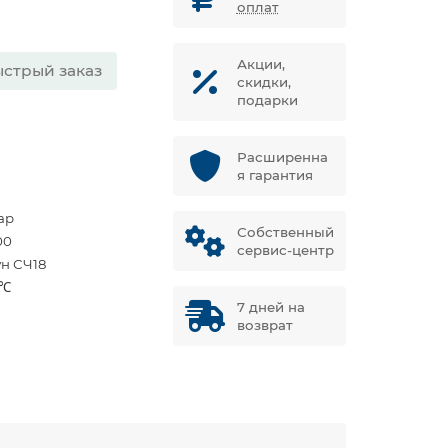
оплат
Акции,
стрый заказ
скидки,
подарки
Расширенна
я гарантия
ар
Собственный
00
сервис-центр
ун СЧ18
 ℃
7 дней на
возврат