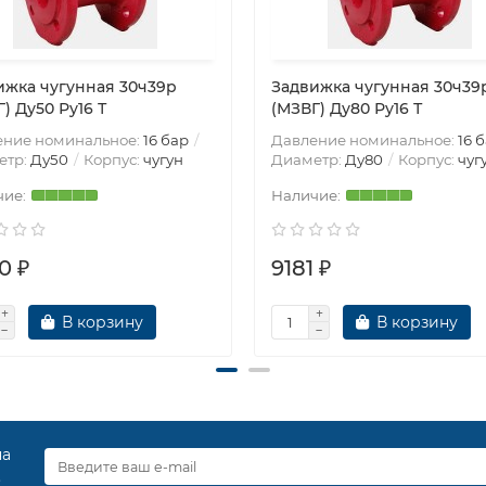
ижка чугунная 30ч39р
Задвижка чугунная 30ч39
) Ду50 Ру16 Т
(МЗВГ) Ду80 Ру16 Т
ение номинальное:
16 бар
Давление номинальное:
16 
етр:
Ду50
Корпус:
чугун
Диаметр:
Ду80
Корпус:
чуг
0 ₽
9181 ₽
В корзину
В корзину
на
.