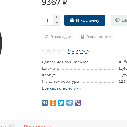
9367 ₽
Бы
В корзину
В закладки
В сравнение
0 отзывов
Давление номинальное
10 б
Диаметр
Ду1
Корпус
Чуг
Макс. температура
225
Все характеристики
вы
Документы
0