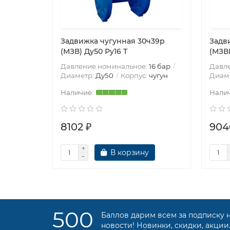
Задвижка чугунная 30ч39р
Задв
(МЗВ) Ду50 Ру16 Т
(МЗВГ
Давление номинальное:
16 бар
Давл
Диаметр:
Ду50
Корпус:
чугун
Диам
8102 ₽
904
В корзину
500
Баллов дарим всем за подписку 
новости! Новинки, скидки, акции