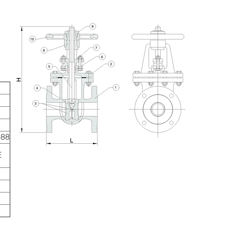
-88
Е