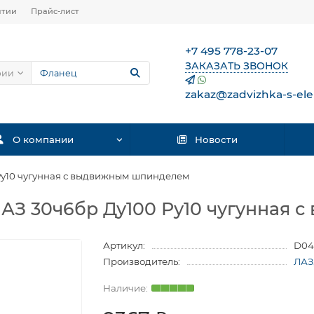
нтии
Прайс-лист
+7 495 778-23-07
ЗАКАЗАТЬ ЗВОНОК
рии
zakaz@zadvizhka-s-ele
О компании
Новости
Ру10 чугунная с выдвижным шпинделем
ЛАЗ 30ч6бр Ду100 Ру10 чугунная
Артикул:
D04
Производитель:
ЛАЗ