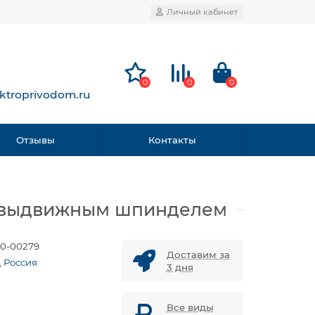
Личный кабинет
0
0
0
ktroprivodom.ru
Отзывы
Контакты
 с выдвижным шпинделем
0-00279
Доставим за
, Россия
3 дня
Все виды