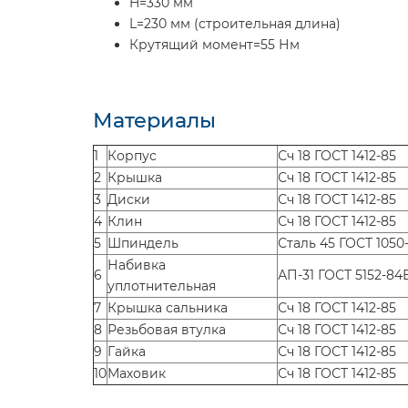
H=330 мм
L=230 мм (строительная длина)
Крутящий момент=55 Нм
Материалы
1
Корпус
Сч 18 ГОСТ 1412-85
2
Крышка
Сч 18 ГОСТ 1412-85
3
Диски
Сч 18 ГОСТ 1412-85
4
Клин
Сч 18 ГОСТ 1412-85
5
Шпиндель
Сталь 45 ГОСТ 1050
Набивка
6
АП-31 ГОСТ 5152-84
уплотнительная
7
Крышка сальника
Сч 18 ГОСТ 1412-85
8
Резьбовая втулка
Сч 18 ГОСТ 1412-85
9
Гайка
Сч 18 ГОСТ 1412-85
10
Маховик
Сч 18 ГОСТ 1412-85