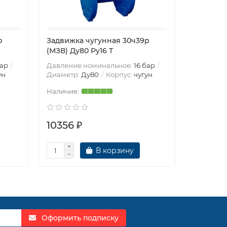
р
Задвижка чугунная 30ч39р
Задвижк
(МЗВ) Ду80 Ру16 Т
(МЗВ) Ду
бар
Давление номинальное:
16 бар
Давление
ун
Диаметр:
Ду80
Корпус:
чугун
Диаметр
10356 ₽
10790 
В корзину
Оформить подписку