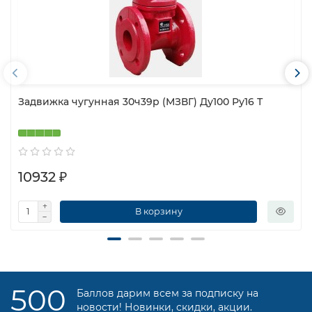
Задвижка чугунная 30ч39р (МЗВГ) Ду100 Ру16 Т
10932 ₽
В корзину
500
Баллов дарим всем за подписку на
новости! Новинки, скидки, акции.