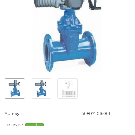
Артикул:
15080720160011