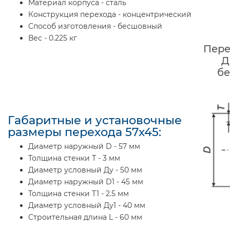
Материал корпуса - сталь
Конструкция перехода - концентрический
Способ изготовления - бесшовный
Вес - 0.225 кг
Пере
Д
бе
Габаритные и установочные
размеры перехода 57х45:
Диаметр наружный D - 57 мм
Толщина стенки Т - 3 мм
Диаметр условный Ду - 50 мм
Диаметр наружный D1 - 45 мм
Толщина стенки Т1 - 2.5 мм
Диаметр условный Ду1 - 40 мм
Строительная длина L - 60 мм