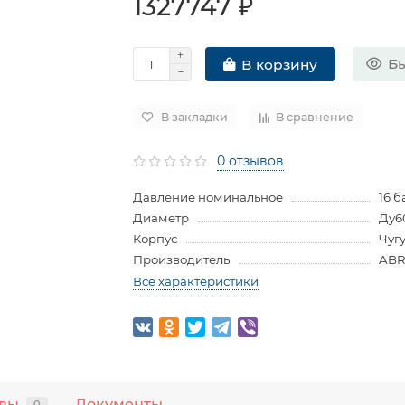
1327747 ₽
Бы
В корзину
В закладки
В сравнение
0 отзывов
Давление номинальное
16 б
Диаметр
Ду6
Корпус
Чуг
Производитель
ABR
Все характеристики
вы
Документы
0