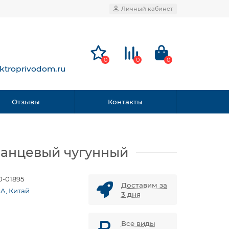
Личный кабинет
0
0
0
ktroprivodom.ru
Отзывы
Контакты
ланцевый чугунный
0-01895
Доставим за
A, Китай
3 дня
Все виды