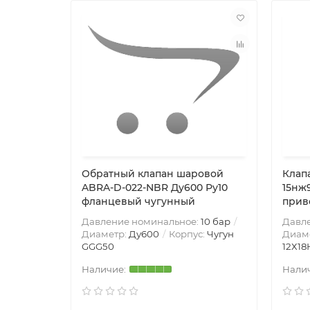
Обратный клапан шаровой
Клап
ABRA-D-022-NBR Ду600 Ру10
15нж9
фланцевый чугунный
прив
Давление номинальное:
10 бар
Давл
Диаметр:
Ду600
Корпус:
Чугун
Диам
GGG50
12Х18