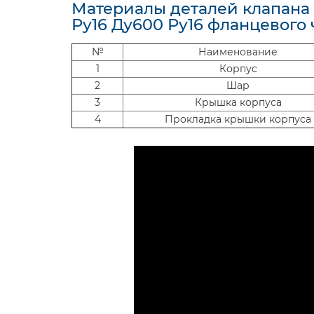
Материалы деталей клапана
Ру16 Ду600 Ру16 фланцевого 
№
Наименование
1
Корпус
2
Шар
3
Крышка корпуса
4
Прокладка крышки корпуса