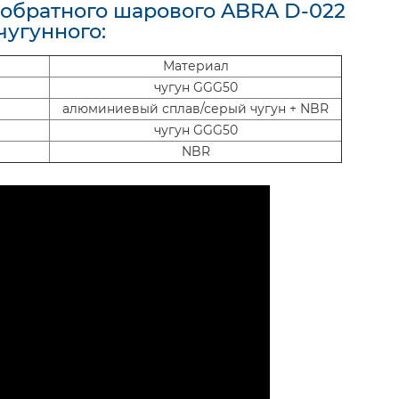
 обратного шарового ABRA D-022
чугунного:
Материал
чугун GGG50
алюминиевый сплав/серый чугун + NBR
чугун GGG50
NBR