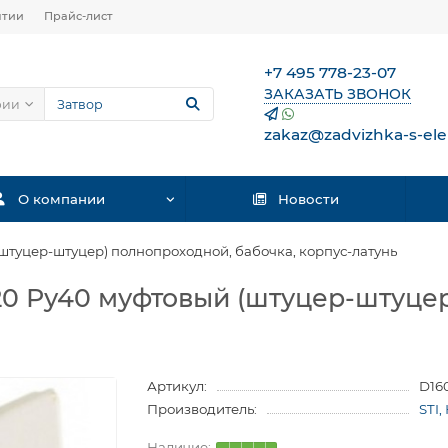
нтии
Прайс-лист
+7 495 778-23-07
ЗАКАЗАТЬ ЗВОНОК
рии
zakaz@zadvizhka-s-ele
О компании
Новости
(штуцер-штуцер) полнопроходной, бабочка, корпус-латунь
у20 Ру40 муфтовый (штуцер-штуце
Артикул:
D16
Производитель:
STI,