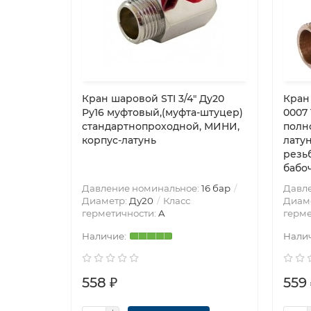
Кран шаровой STI 3/4″ Ду20
Кран
Ру16 муфтовый,(муфта-штуцер)
0007 
стандартнопроходной, МИНИ,
полн
корпус-латунь
лату
резь
бабо
Давление номинальное:
16 бар
Давл
Диаметр:
Ду20
Класс
Диам
герметичности:
A
герме
558 ₽
559 