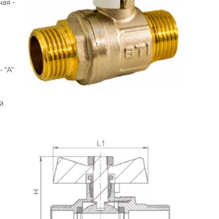
ая -
 "A"
й
й