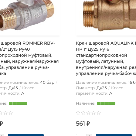
 шаровой ROMMER RBV-
Кран шаровой AQUALINK 
1/2″ Ду15 Ру40
НР 1″ Ду25 Ру16
опроходной муфтовый,
стандартнопроходной
нный, наружная/наружная
муфтовый, латунный,
ба, управление ручка-
внутренняя/наружная рез
чка
управление ручка-бабочк
ение номинальное:
40 бар
Давление номинальное:
16 
етр:
Ду15
Класс
Диаметр:
Ду25
Класс
тичности:
A
герметичности:
A
₽
561 ₽