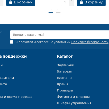
В корзину
В корзину
на
.
Я прочитал и согласен с условиями
Политика безопасности
а поддержки
Каталог
ии
Задвижки
Затворы
одители
Клапаны
айта
Краны
Приводы
ы и схема проезда
Фитинги и фланцы
Шкафы управления