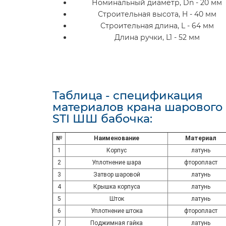
Номинальный диаметр, Dn - 20 мм
Строительная высота, H - 40 мм
Строительная длина, L - 64 мм
Длина ручки, L1 - 52 мм
Таблица - спецификация
материалов крана шарового
STI ШШ бабочка:
№
Наименование
Материал
1
Корпус
латунь
2
Уплотнение шара
фторопласт
3
Затвор шаровой
латунь
4
Крышка корпуса
латунь
5
Шток
латунь
6
Уплотнение штока
фторопласт
7
Поджимная гайка
латунь