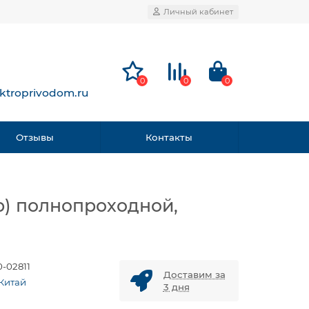
Личный кабинет
0
0
0
ktroprivodom.ru
Отзывы
Контакты
р) полнопроходной,
0-02811
Доставим за
 Китай
3 дня