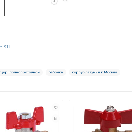
е STI
туцер) полнопроходной
бабочка
корпус-латунь в г. Москва