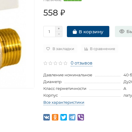
558 ₽
Бы
В корзину
В закладки
В сравнение
0 отзывов
Давление номинальное
40 
Диаметр
Ду2
Класс герметичности
A
Корпус
лат
Все характеристики