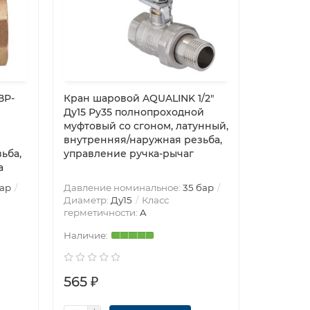
ВР-
Кран шаровой AQUALINK 1/2″
Кран шар
Ду15 Ру35 полнопроходной
Ду20 Ру
муфтовый со сгоном, латунный,
муфта) п
внутренняя/наружная резьба,
корпус -
ьба,
управление ручка-рычаг
а
бар
Давление номинальное:
35 бар
Давление
Диаметр:
Ду15
Класс
Диаметр
герметичности:
A
герметич
565 ₽
570 ₽