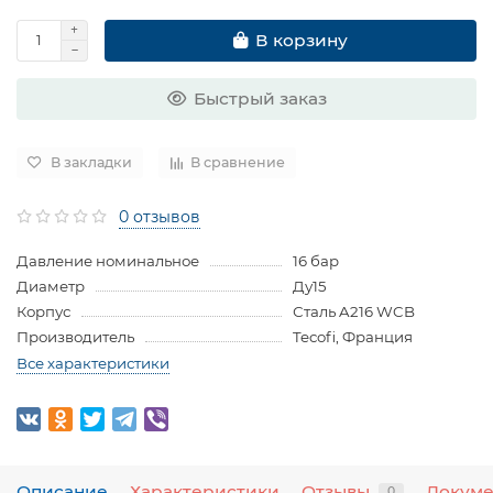
В корзину
Быстрый заказ
В закладки
В сравнение
0 отзывов
Давление номинальное
16 бар
Диаметр
Ду15
Корпус
Сталь A216 WCB
Производитель
Tecofi, Франция
Все характеристики
Описание
Характеристики
Отзывы
Докум
0