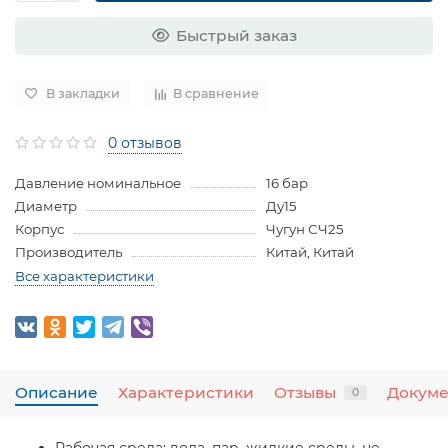
Быстрый заказ
В закладки
В сравнение
0 отзывов
Давление номинальное
16 бар
Диаметр
Ду15
Корпус
Чугун СЧ25
Производитель
Китай, Китай
Все характеристики
Описание
Характеристики
Отзывы
Докум
0
Рабочая среда:
вода, пар, жидкие среды, не