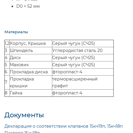
D0 = 52 мм
Материалы
1,2
Корпус, Крышка
Серый чугун (СЧ25)
3
Шпиндель
Углеродистая сталь 20
4
Диск
Серый чугун (СЧ25)
5
Маховик
Серый чугун (СЧ25)
6
Прокладка диска
фторопласт-4
Прокладка
терморасширенный
7
крышки
графит
8
Гайка
фторопласт-4
Документы
Декларация о соответствии клапанов 15кч19п, 15кч18п
Паспорт 15кч18п