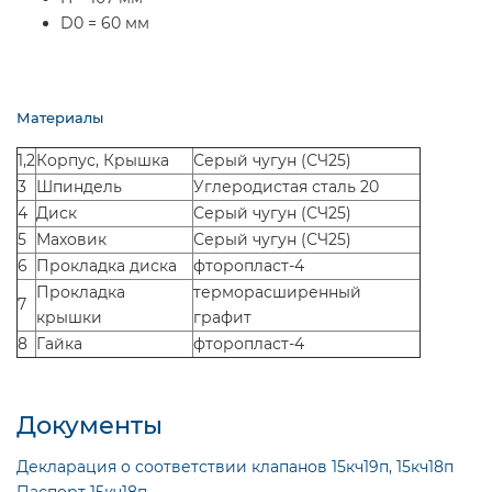
D0 = 60 мм
Материалы
1,2
Корпус, Крышка
Серый чугун (СЧ25)
3
Шпиндель
Углеродистая сталь 20
4
Диск
Серый чугун (СЧ25)
5
Маховик
Серый чугун (СЧ25)
6
Прокладка диска
фторопласт-4
Прокладка
терморасширенный
7
крышки
графит
8
Гайка
фторопласт-4
Документы
Декларация о соответствии клапанов 15кч19п, 15кч18п
Паспорт 15кч18п