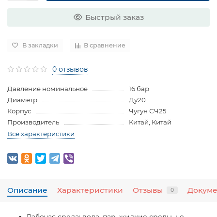
Быстрый заказ
В закладки
В сравнение
0 отзывов
Давление номинальное
16 бар
Диаметр
Ду20
Корпус
Чугун СЧ25
Производитель
Китай, Китай
Все характеристики
Описание
Характеристики
Отзывы
Докум
0
Рабочая среда:
вода, пар, жидкие среды, не