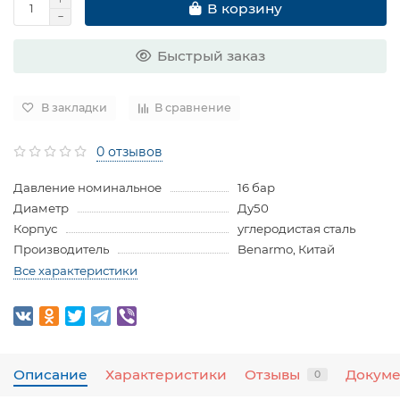
В корзину
Быстрый заказ
В закладки
В сравнение
0 отзывов
Давление номинальное
16 бар
Диаметр
Ду50
Корпус
углеродистая сталь
Производитель
Benarmo, Китай
Все характеристики
Описание
Характеристики
Отзывы
Докум
0