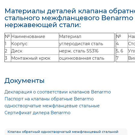
Материалы деталей клапана обратн
стального межфланцевого Benarmo 
нержавеющей стали:
№
Наименование
Материал
№
На
1
Корпус
углеродистая сталь
4
Ст
2
Диск
нерж. сталь SS316
5, 6
Уп
3
Монтажный крюк
оцинкованная сталь
7
Ви
Документы
Декларация о соответствии клапанов Benarmo
Паспорт на клапаны обратные Benarmo
одностворчатые межфланцевые стальные
Сертификат дилера Benarmo
Клапан обратный одностворчатый межфланцевый стальной