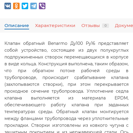
Описание
Характеристики
Отзывы
Докум
0
Клапан обратный Benarmo Ду100 Ру16 представляет
собой устройство, состоящее из двух полукруглых
подпружиненных створок перемещающихся в корпусе
в виде кольца. Конструкция выполнена, таким образом,
что при обратном потоке рабочей среды в
трубопроводе, происходит срабатывание клапана
(захлопываются створки), при этом перекрывается
проходное сечение трубопровода. Уплотнение седла
клапана выполняется из материала EPDM,
обеспечивающего работу клапана при заданных
температурах среды. Обратный клапан монтируется
между фланцами трубопровода через уплотнительные
прокладки. Створки изготовлены из ковкого чугуна с
защитным покрытием и из нержавеющей стали. Ось