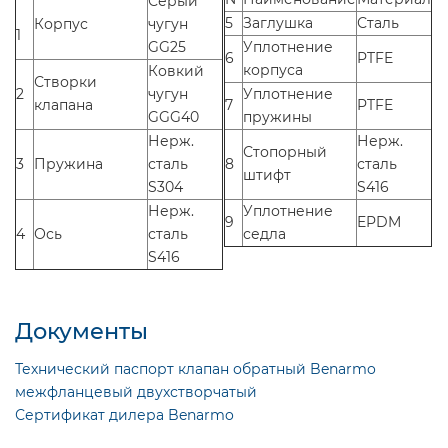
Серый
5
Заглушка
Сталь
Корпус
чугун
1
GG25
Уплотнение
6
PTFE
корпуса
Ковкий
Створки
2
чугун
Уплотнение
клапана
7
PTFE
GGG40
пружины
Нерж.
Нерж.
Стопорный
3
Пружина
сталь
8
сталь
штифт
S304
S416
Нерж.
Уплотнение
9
EPDM
4
Ось
сталь
седла
S416
Документы
Технический паспорт клапан обратный Benarmo
межфланцевый двухстворчатый
Сертификат дилера Benarmo