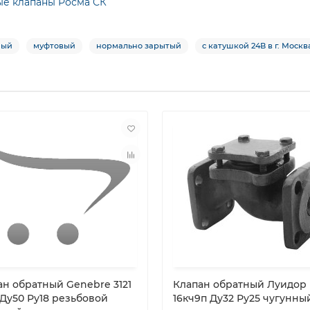
ые клапаны Росма СК
ный
муфтовый
нормально зарытый
с катушкой 24В в г. Москв
ан обратный Genebre 3121
Клапан обратный Луидор
 Ду50 Ру18 резьбовой
16кч9п Ду32 Ру25 чугунны