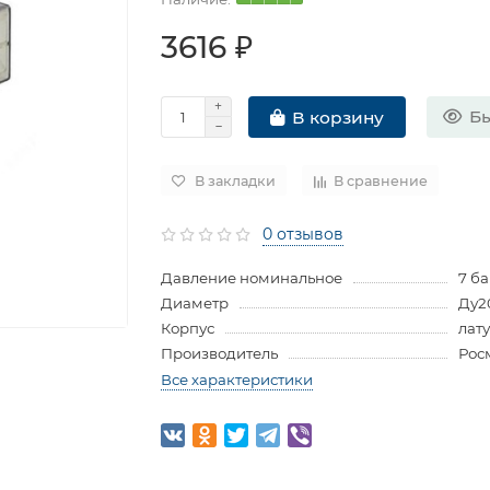
3616 ₽
Бы
В корзину
В закладки
В сравнение
0 отзывов
Давление номинальное
7 б
Диаметр
Ду2
Корпус
лат
Производитель
Рос
Все характеристики