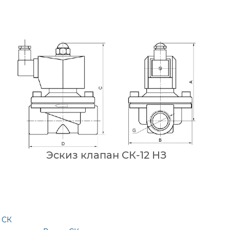
Эскиз клапан СК-12 НЗ
 СК