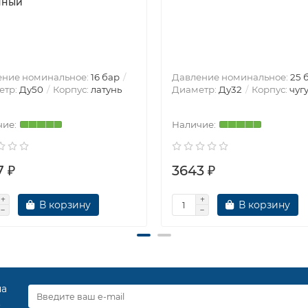
нный
ение номинальное:
16 бар
Давление номинальное:
25 
етр:
Ду50
Корпус:
латунь
Диаметр:
Ду32
Корпус:
чуг
7 ₽
3643 ₽
В корзину
В корзину
на
.