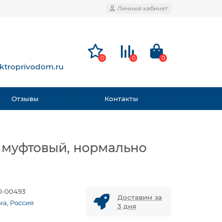
Личный кабинет
0
0
0
ktroprivodom.ru
Отзывы
Контакты
, муфтовый, нормально
0-00493
Доставим за
ма, Россия
3 дня