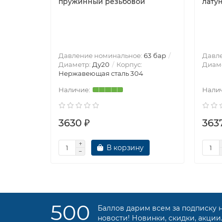
пружинный резьбовой
лату
Давление номинальное:
63 бар
Давл
Диаметр:
Ду20
Корпус:
Диам
Нержавеющая сталь 304
3630 ₽
363
В корзину
500
Баллов дарим всем за подписку 
новости! Новинки, скидки, акции