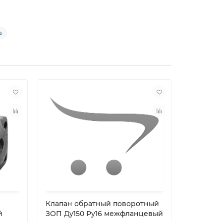
а
Клапан обратный поворотный
Клапан 
й
ЗОП Ду150 Ру16 межфланцевый
АСТА ЭСК