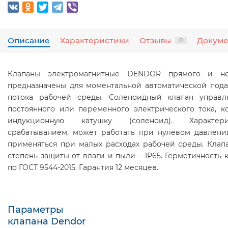
Описание
Характеристики
Отзывы
Докум
0
Клапаны электромагнитные DENDOR прямого и не
предназначены для моментальной автоматической под
потока рабочей среды. Соленоидный клапан управ
постоянного или переменного электрического тока, к
индукционную катушку (соленоид). Характер
срабатыванием, может работать при нулевом давлен
применяться при малых расходах рабочей среды. Кла
степень защиты от влаги и пыли – IP65. Герметичность к
по ГОСТ 9544-2015. Гарантия 12 месяцев.
Параметры
клапана Dendor