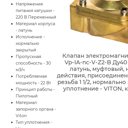
Напряжение
питания катушки -
220 В Переменный
Материал корпуса
- латунь
Исполнение -
нормально
закрытый
Клапан электромагни
Пропускная
Vp-IA-nc-V-Z2-B Ду40
способность - 30
латунь, муфтовый,
м3/ч
действия, присоединен
Потребляемая
резьба 1 1/2, нормально
мощность - 22 Вт
уплотнение - VITON, 
Принцип работы -
Пилотный
Материал
запорного органа -
Viton
Тип уплотнения -