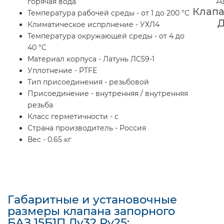
горячая вода
Клапан
Температура рабочей среды - от 1 до 200 °C
Д
Климатическое испрлнение - УХЛ4
Температура окружающей среды - от 4 до
40 °C
Материал корпуса - Латунь ЛС59-1
Уплотнение - PTFE
Тип присоединения - резьбовой
Присоединение - внутренняя / внутренняя
резьба
Класс герметичности - c
Страна производитель - Россия
Вес - 0.65 кг
Габаритные и установочные
размеры клапана запорного
БАЗ 15Б1П Ду32 Ру25: