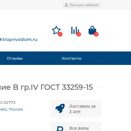
Личный кабинет
0
0
0
ktroprivodom.ru
Отзывы
Контакты
е B гр.IV ГОСТ 33259-15
0-02773
Доставим за
eks, Россия
3 дня
Все виды