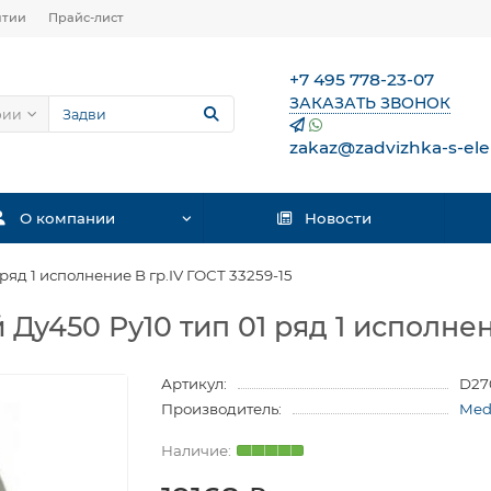
нтии
Прайс-лист
+7 495 778-23-07
ЗАКАЗАТЬ ЗВОНОК
рии
zakaz@zadvizhka-s-ele
О компании
Новости
ряд 1 исполнение B гр.IV ГОСТ 33259-15
Ду450 Ру10 тип 01 ряд 1 исполнени
Артикул:
D27
Производитель:
Med