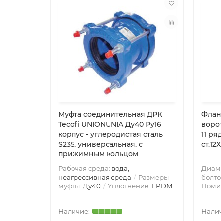
Муфта соединительная ДРК
Флан
Tecofi UNIONUNIA Ду40 Ру16
воро
корпус - углеродистая сталь
11 ря
S235, универсальная, с
ст.12
прижимным кольцом
Рабочая среда:
вода,
Диам
неагрессивная среда
Размеры
болто
муфты:
Ду40
Уплотнение:
EPDM
Номи