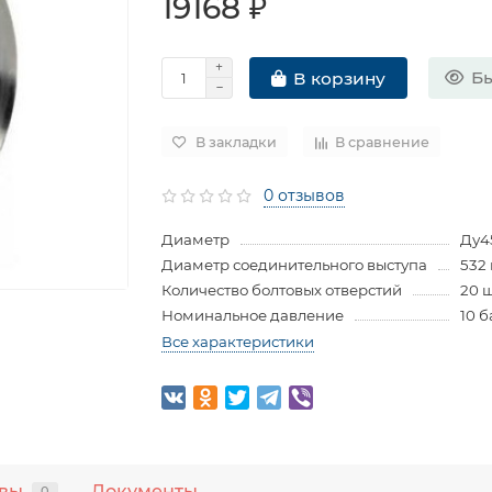
19168 ₽
Бы
В корзину
В закладки
В сравнение
0 отзывов
Диаметр
Ду4
Диаметр соединительного выступа
532
Количество болтовых отверстий
20 
Номинальное давление
10 б
Все характеристики
вы
Документы
0