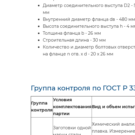
Диаметр соединительного выступа D2 - 
мм
Внутренний диаметр фланца dв - 480 мм
Высота соединительного выступа h - 4 м
Толщина фланца b - 26 мм
Строительная длина - 30 мм
Количество и диаметр болтовых отверс
на фланце n отв. х d - 20 x 26 мм
Группа контроля по ГОСТ Р 3
Условия
Группа
комплектования
Вид и объем испы
контроля
партии
Химический анализ
Заготовки одной
плавка. Измерение
марки стали,