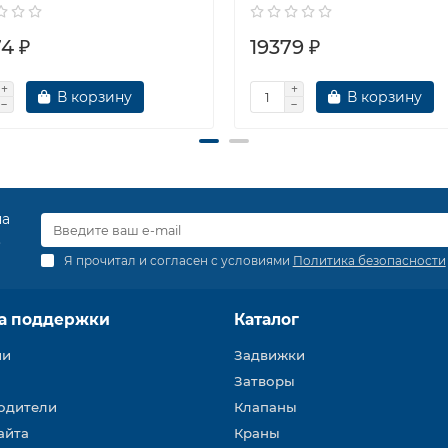
4 ₽
19379 ₽
В корзину
В корзину
на
.
Я прочитал и согласен с условиями
Политика безопасности
а поддержки
Каталог
ии
Задвижки
Затворы
одители
Клапаны
айта
Краны