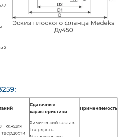
532
Эскиз плоского фланца Medeks
м
Ду450
тий
3259:
Сдаточные
таний
Применяемость
характеристики
Химический состав.
 - каждая
Твердость.
 твердости -
Механические