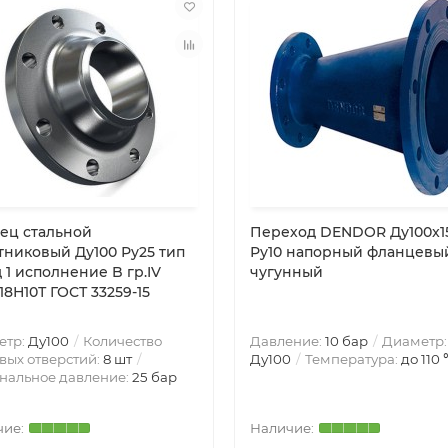
ец стальной
Переход DENDOR Ду100x1
тниковый Ду100 Ру25 тип
Ру10 напорный фланцевы
д 1 исполнение B гр.IV
чугунный
Х18Н10Т ГОСТ 33259-15
етр:
Ду100
Количество
Давление:
10 бар
Диаметр:
вых отверстий:
8 шт
Ду100
Температура:
до 110
нальное давление:
25 бар