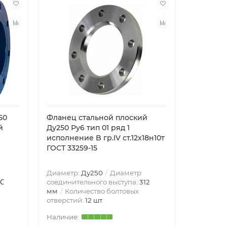
50
Фланец стальной плоский
Тройник
й
Ду250 Ру6 тип 01 ряд 1
159х4,5-8
исполнение B гр.IV ст.12х18н10т
12х18н10
ГОСТ 33259-15
17376-20
Диаметр:
Ду250
Диаметр
Материал
 ℃
соединительного выступа:
312
покрыти
мм
Количество болтовых
Ду150х80
отверстий:
12 шт