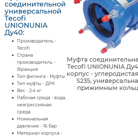
соединительной
универсальной
Tecofi
UNIONUNIA
Ду40:
Производитель -
Tecofi
Страна
Муфта соединительн
производитель -
Tecofi UNIONUNIA Ду4
Франция
корпус - углеродистая
Тип фитинга - Муфты
S235, универсальна
Тип муфты - ДРК
прижимным коль
Вес - 2.4 кг
Рабочая среда - вода,
неагрессивная
среда
Номинальная
давление - 16 бар
Материал корпуса -