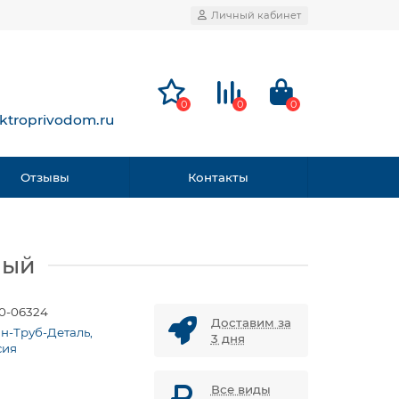
Личный кабинет
0
0
0
ktroprivodom.ru
Отзывы
Контакты
ный
0-06324
Доставим за
ан-Труб-Деталь,
3 дня
сия
Все виды