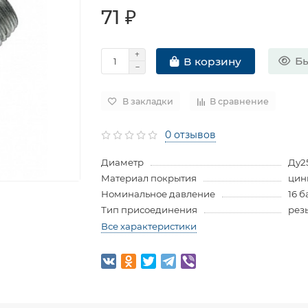
71 ₽
Бы
В корзину
В закладки
В сравнение
0 отзывов
Диаметр
Ду2
Материал покрытия
цин
Номинальное давление
16 б
Тип присоединения
рез
Все характеристики