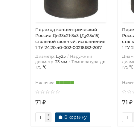
Переход концентрический
Пере
Россия Дн33х21-3х3 (Ду25х15)
Росси
стальной шовный, исполнение
стал
1 ТУ 24.20.40-002-00218182-2017
1 ТУ 
Диаметр:
Ду25
Наружный
Диам
диаметр:
33 мм
Температура:
до
диам
175 ℃
175 ℃
71 ₽
71 ₽
В корзину