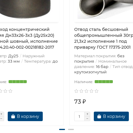
ход концентрический
Отвод сталь бесшовный
я Дн33х26-3х3 (Ду25х20)
общепромышленный 30гр
ьной шовный, исполнение
21,3х2 исполнение 1 под
24.20.40-002-00218182-2017
приварку ГОСТ 17375-2001
етр:
Ду25
Наружный
Материал покрытия:
без
етр:
33 мм
Температура:
до
покрытия
Номинальное
давление:
16 бар
Тип отвод
крутоизогнутый
73 ₽
В корзину
В корзину