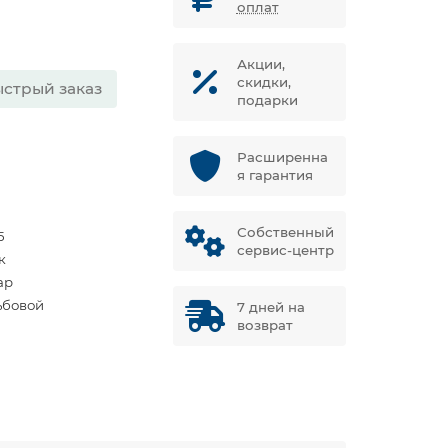
оплат
Акции,
скидки,
стрый заказ
подарки
Расширенна
я гарантия
Собственный
5
сервис-центр
к
ар
ьбовой
7 дней на
возврат