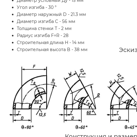
Диаметр условный Ду - 15 мм
Угол изгиба - 30 °
Диаметр наружный D - 21.3 мм
Диаметр изгиба C - 56 мм
Толщина стенки Т - 2 мм
Радиус изгиба F=R - 28
Строительная длина H - 14 мм
Эскиз
Строительная высота B - 38 мм
Конструкция и разме