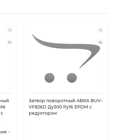
тный
Затвор поворотный ABRA BUV-
Затвор 
3NI
VF826D Ду300 Ру16 EPDM с
Kvant Ду
 с
редуктором
межфла
,
чугунны
диском
ние -