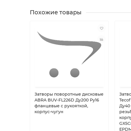
Похожие товары
Затворы поворотные дисковые
Затв
ABRA BUV-FL226D Ду200 Ру16
Tecof
фланцевые с рукояткой,
Ду40
корпус-чугун
резь
корпу
GX5Cr
EPDM