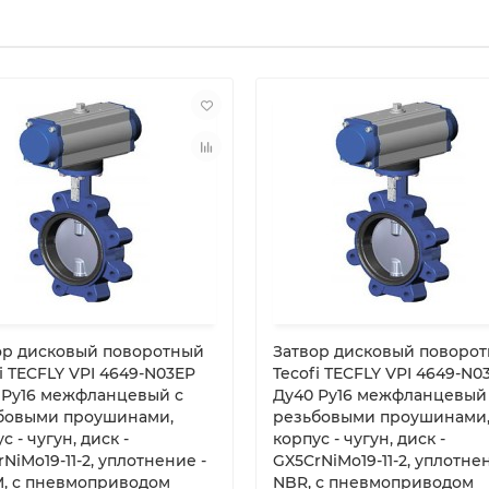
ор дисковый поворотный
Затвор дисковый поворо
i TECFLY VPI 4649-N03EP
Tecofi TECFLY VPI 4649-N0
 Ру16 межфланцевый с
Ду40 Ру16 межфланцевый
бовыми проушинами,
резьбовыми проушинами
с - чугун, диск -
корпус - чугун, диск -
NiMo19-11-2, уплотнение -
GX5CrNiMo19-11-2, уплотне
, с пневмоприводом
NBR, с пневмоприводом