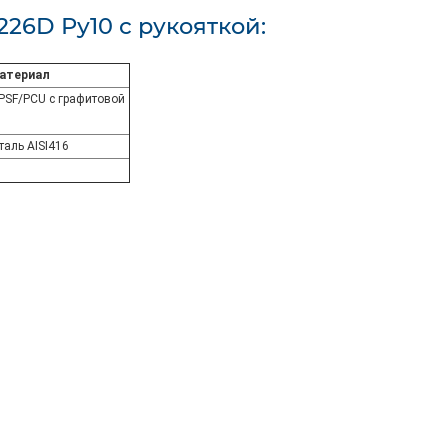
26D Ру10 с рукояткой:
атериал
PSF/PCU с графитовой
аль AISI416