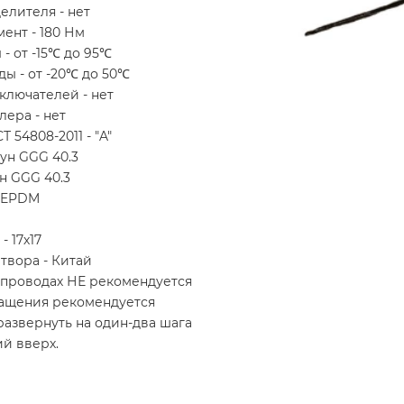
лителя - нет
ент - 180 Нм
- от -15℃ до 95℃
ы - от -20℃ до 50℃
ключателей - нет
лера - нет
 54808-2011 - "A"
ун GGG 40.3
н GGG 40.3
- EPDM
- 17х17
твора - Китай
опроводах НЕ рекомендуется
ащения рекомендуется
развернуть на один-два шага
й вверх.