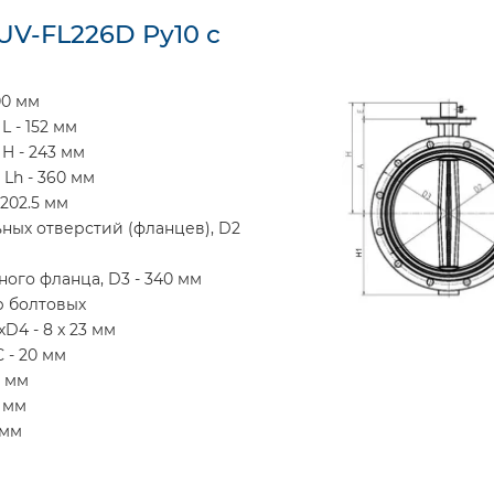
UV-FL226D Ру10 с
00 мм
L - 152 мм
H - 243 мм
 Lh - 360 мм
 202.5 мм
ых отверстий (фланцев), D2
го фланца, D3 - 340 мм
р болтовых
4 - 8 x 23 мм
 - 20 мм
0 мм
5 мм
 мм