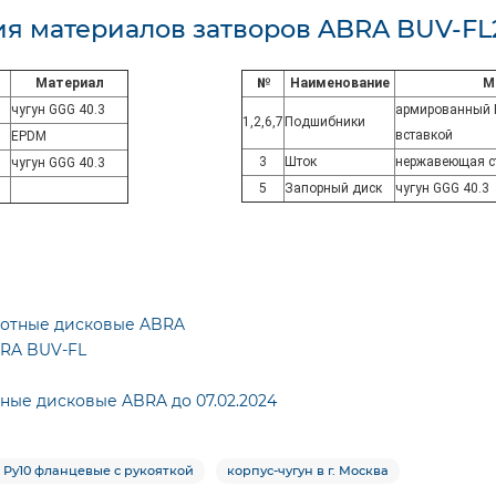
я материалов затворов ABRA BUV-FL2
Материал
№
Наименование
М
чугун GGG 40.3
армированный 
1,2,6,7
Подшибники
вставкой
EPDM
3
Шток
нержавеющая ст
чугун GGG 40.3
5
Запорный диск
чугун GGG 40.3
ротные дисковые ABRA
BRA BUV-FL
ные дисковые ABRA до 07.02.2024
 Ру10 фланцевые с рукояткой
корпус-чугун в г. Москва