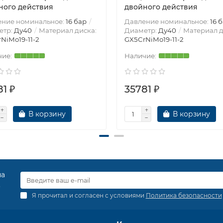
ного действия
двойного действия
ение номинальное:
16 бар
Давление номинальное:
16 
етр:
Ду40
Материал диска:
Диаметр:
Ду40
Материал д
NiMo19-11-2
GX5CrNiMo19-11-2
1 ₽
35781 ₽
В корзину
В корзину
на
.
Я прочитал и согласен с условиями
Политика безопасности