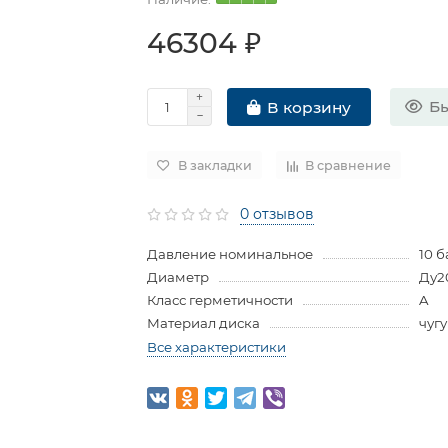
46304 ₽
Бы
В корзину
В закладки
В сравнение
0 отзывов
Давление номинальное
10 б
Диаметр
Ду2
Класс герметичности
A
Материал диска
чуг
Все характеристики