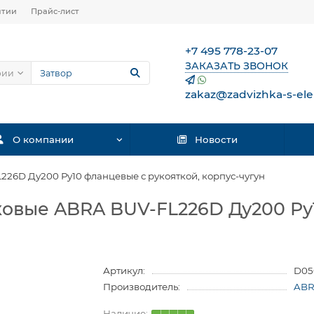
нтии
Прайс-лист
+7 495 778-23-07
ЗАКАЗАТЬ ЗВОНОК
рии
zakaz@zadvizhka-s-ele
О компании
Новости
26D Ду200 Ру10 фланцевые с рукояткой, корпус-чугун
ковые ABRA BUV-FL226D Ду200 Ру
Артикул:
D05
Производитель:
ABR