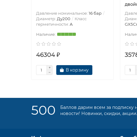
двой
Давление номинальное:
16 бар
Давл
Диаметр:
Ду200
Класс
Диам
герметичности:
A
GX5Cr
46304 ₽
3578
В корзину
500
Баллов дарим всем за подписку 
новости! Новинки, скидки, акции