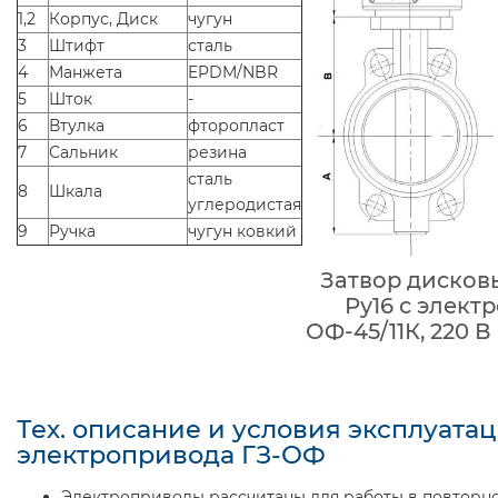
1,2
Корпус, Диск
чугун
3
Штифт
сталь
4
Манжета
EPDM/NBR
5
Шток
-
6
Втулка
фторопласт
7
Сальник
резина
сталь
8
Шкала
углеродистая
9
Ручка
чугун ковкий
Затвор дисков
Ру16 с элект
ОФ-45/11К, 220 В
Тех. описание и условия эксплуата
электропривода ГЗ-ОФ
Электроприводы рассчитаны для работы в повторн