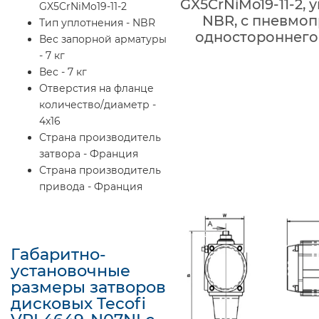
GX5CrNiMo19-11-2, 
GX5CrNiMo19-11-2
NBR, с пневмо
Тип уплотнения - NBR
одностороннего
Вес запорной арматуры
- 7 кг
Вес - 7 кг
Отверстия на фланце
количество/диаметр -
4x16
Страна производитель
затвора - Франция
Страна производитель
привода - Франция
Габаритно-
установочные
размеры затворов
дисковых Tecofi