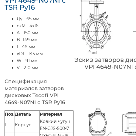
VPI 4649-N07NI с
TSR Ру16
Ду - 65 мм
nxM - 4x16
A - 150 мм
B- 149 мм
L- 46 мм
⌀D1 - 145 мм
Эскиз затворов дис
W - 91 мм
VPI 4649-N07NI 
V - 210 мм
Спецификация
материалов затворов
дисковых Tecofi VPI
4649-N07NI с TSR Ру16
Поз.
Деталь
Материал
Ковкий чугун
1
Корпус
EN-GJS-500-7
GX5CrNiMo19-