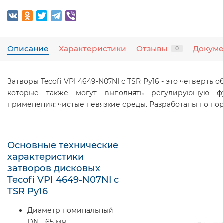
Описание
Характеристики
Отзывы
Докум
0
Затворы Tecofi VPI 4649-N07NI с TSR Ру16 - это четверть 
которые также могут выполнять регулирующую фу
применения: чистые невязкие среды. Разработаны по нор
Основные технические
характеристики
затворов дисковых
Tecofi VPI 4649-N07NI с
TSR Ру16
Диаметр номинальный
DN - 65 мм