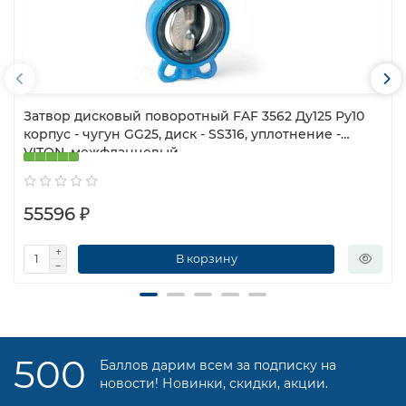
Затвор дисковый поворотный FAF 3562 Ду125 Ру10
корпус - чугун GG25, диск - SS316, уплотнение -
VITON, межфланцевый
55596 ₽
В корзину
500
Баллов дарим всем за подписку на
новости! Новинки, скидки, акции.