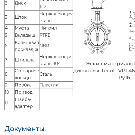
2
Диск
11-2
Нержавеющая
3
Шток
сталь
4
Муфта
Нитрил
5
Вкладыш
PTFE
Кольцевая
6
NBR
прокладка
Нержавеющая
7
Штильла
Эскиз материалов
сталь 304
дисковых Tecofi VPI 4
Стопорное
8
Сталь
Ру16
кольцо
9
Пробка
Пластик
10
Привод
Шайба-
11
адаптер
Документы