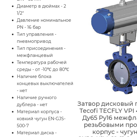
Диаметр в дюймах - 2
1/2"
Давление номинальное
PN - 16 бар
Тип управления -
пневмопривод
Тип присоединения -
межфланцевый
Температура рабочей
среды - от -10℃ до 80℃
Наличие блока
концевых выключателей
- нет
Наличие ручного
Затвор дисковый
дублера - нет
Tecofi TECFLY VPI
Материал корпуса -
Ду65 Ру16 межфл
ковкий чугун EN-GJS-
резьбовыми пр
500-7
корпус - чугун
Материал диска -