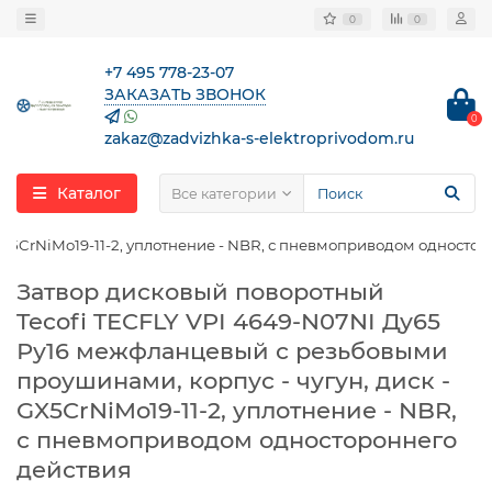
0
0
+7 495 778-23-07
ЗАКАЗАТЬ ЗВОНОК
0
zakaz@zadvizhka-s-elektroprivodom.ru
Каталог
Все категории
GX5CrNiMo19-11-2, уплотнение - NBR, с пневмоприводом односто
Затвор дисковый поворотный
Tecofi TECFLY VPI 4649-N07NI Ду65
Ру16 межфланцевый с резьбовыми
проушинами, корпус - чугун, диск -
GX5CrNiMo19-11-2, уплотнение - NBR,
с пневмоприводом одностороннего
действия