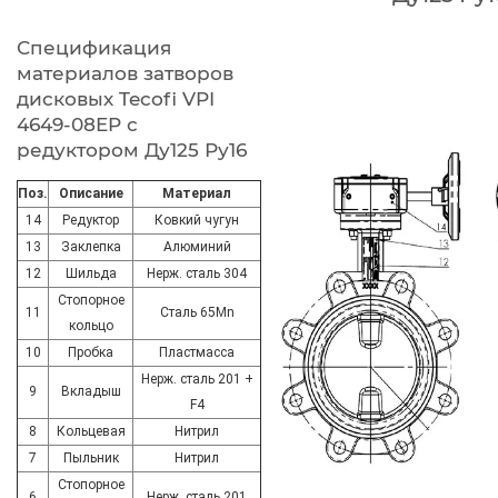
Спецификация
материалов затворов
дисковых Tecofi VPI
4649-08EP с
редуктором Ду125 Ру16
Поз.
Описание
Материал
14
Редуктор
Ковкий чугун
13
Заклепка
Алюминий
12
Шильда
Нерж. сталь 304
Стопорное
11
Сталь 65Mn
кольцо
10
Пробка
Пластмасса
Нерж. сталь 201 +
9
Вкладыш
F4
8
Кольцевая
Нитрил
7
Пыльник
Нитрил
Стопорное
6
Нерж. сталь 201