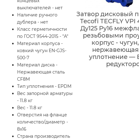
концевых
выключателей - нет
Затвор дисковый 
Наличие ручного
Tecofi TECFLY VPI
дублера - нет
Ду125 Ру16 межфл
Класс герметичности
резьбовыми про
по ГОСТ 9544-2015 - "A"
корпус - чугун,
Материал корпуса -
нержавеющая 
ковкий чугун EN-GJS-
уплотнение — 
500-7
редуктор
Материал диска -
Нержавеющая сталь
CF8M
Тип уплотнения - EPDM
Вес запорной арматуры
- 11.8 кг
Вес - 11.8 кг
Отверстия на фланце
количество/диаметр -
8x16
Страна производитель