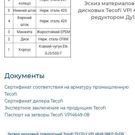
Эскиз материалов
кольцо
дисковых Tecofi VPI 
5
Нижний шток
Нерж. сталь 420
редуктором Ду1
Верхний
4
Нерж. сталь 420
шток
3
Манжета
Жаростойкий EPDM
2
Диск
Нерж. сталь CF8M
Ковкий чугун EN-
1
Корпус
GJS-500-7
Документы
Сертификат соответствия на арматуру промышленную
Tecofi
Сертификат дилера Tecofi
Экспертное заключение на продукцию Tecofi
Паспорт на затворы Tecofi VPI4649-08
Затвор дисковый поворотный Tecofi TECFLY VPI 4649-08EP Ду125