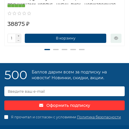
проушинами, корпус - чугун, диск - нержавеющая
сталь, уплотнение — NBR, с редуктором
38875 ₽
В корзину
500
Баллов дарим всем за подписку на
новости! Новинки, скидки, акции.
Оформить подписку
Я прочитал и согласен с условиями
Политика безопасности