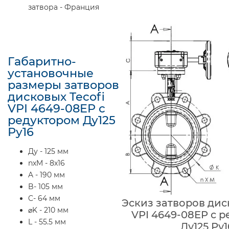
затвора - Франция
Габаритно-
установочные
размеры затворов
дисковых Tecofi
VPI 4649-08EP с
редуктором Ду125
Ру16
Ду - 125 мм
nxM - 8x16
A - 190 мм
B- 105 мм
C- 64 мм
Эскиз затворов дис
⌀K - 210 мм
VPI 4649-08EP с 
L - 55.5 мм
Ду125 Ру1