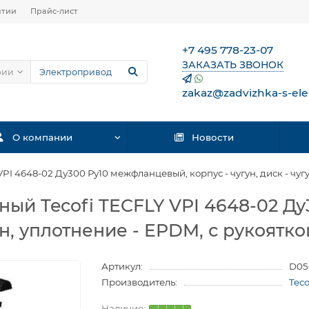
нтии
Прайс-лист
+7 495 778-23-07
ЗАКАЗАТЬ ЗВОНОК
рии
zakaz@zadvizhka-s-ele
О компании
Новости
PI 4648-02 Ду300 Ру10 межфланцевый, корпус - чугун, диск - чуг
ный Tecofi TECFLY VPI 4648-02 Д
гун, уплотнение - EPDM, с рукоятко
Артикул:
D05
Производитель:
Tec