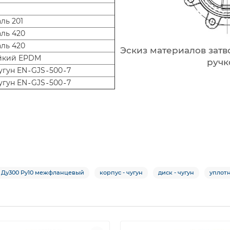
ль 201
аль 420
аль 420
Эскиз материалов затво
йкий EPDM
ручк
угун EN‐GJS‐500‐7
угун EN‐GJS‐500‐7
2 Ду300 Ру10 межфланцевый
корпус - чугун
диск - чугун
уплот