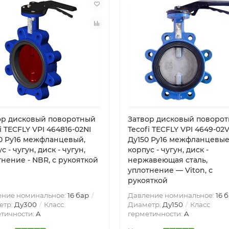
ор дисковый поворотный
Затвор дисковый поворо
i TECFLY VPI 464816-02NI
Tecofi TECFLY VPI 4649-02V
0 Ру16 межфланцевый,
Ду150 Ру16 межфланцевые
с - чугун, диск - чугун,
корпус - чугун, диск -
нение - NBR, с рукояткой
нержавеющая сталь,
уплотнение — Viton, с
рукояткой
ение номинальное:
16 бар
Давление номинальное:
16 
етр:
Ду300
Класс
Диаметр:
Ду150
Класс
тичности:
A
герметичности:
A