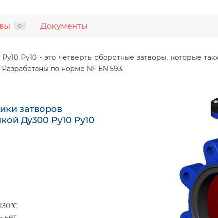
вы
Документы
0
0 Ру10 Ру10 - это четверть оборотные затворы, которые 
 Разработаны по норме NF EN 593.
ики затворов
чкой Ду300 Ру10 Ру10
 130℃
- нет