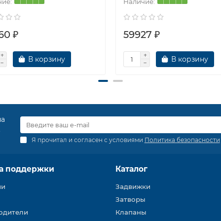
60 ₽
59927 ₽
В корзину
В корзину
на
.
Я прочитал и согласен с условиями
Политика безопасности
а поддержки
Каталог
ии
Задвижки
Затворы
одители
Клапаны