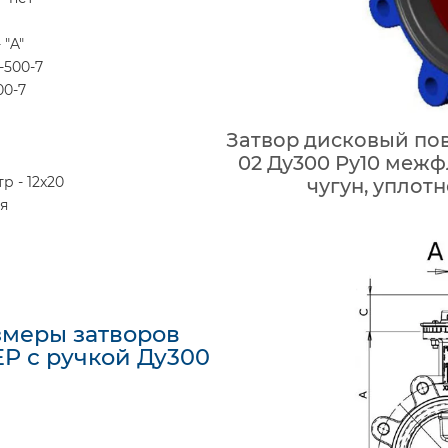
 "A"
-500-7
00-7
Затвор дисковый пов
02 Ду300 Ру10 межфл
 - 12x20
чугун, уплот
я
змеры затворов
EP с ручкой Ду300