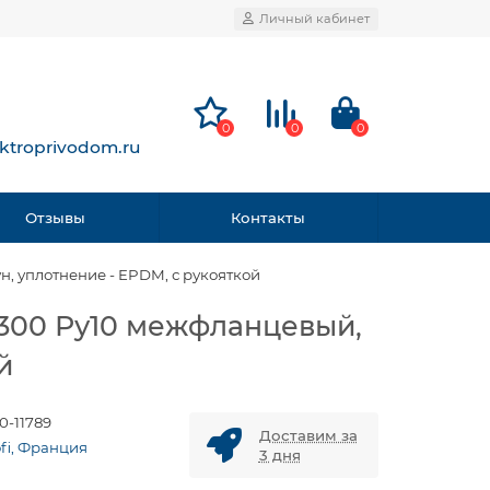
Личный кабинет
0
0
0
ktroprivodom.ru
Отзывы
Контакты
ун, уплотнение - EPDM, с рукояткой
у300 Ру10 межфланцевый,
й
0-11789
Доставим за
ofi, Франция
3 дня