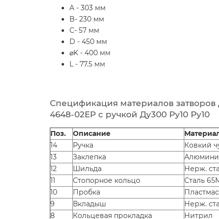
A - 303 мм
B- 230 мм
C- 57 мм
D - 450 мм
⌀K - 400 мм
L - 77.5 мм
Спецификация материалов затворов д
4648-02EP с ручкой Ду300 Ру10 Ру10
Поз.
Описание
Материа
14
Ручка
Ковкий ч
13
Заклепка
Алюмини
12
Шильда
Нерж. ст
11
Стопорное кольцо
Сталь 65
10
Пробка
Пластмас
9
Вкладыш
Нерж. ста
8
Кольцевая прокладка
Нитрил