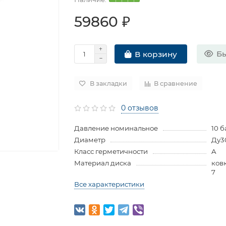
59860 ₽
Бы
В корзину
В закладки
В сравнение
0 отзывов
Давление номинальное
10 б
Диаметр
Ду3
Класс герметичности
A
Материал диска
ков
7
Все характеристики