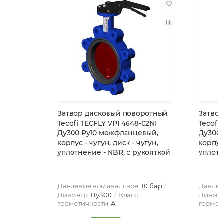
Затвор дисковый поворотный
Затв
Tecofi TECFLY VPI 4648-02NI
Tecof
Ду300 Ру10 межфланцевый,
Ду30
корпус - чугун, диск - чугун,
корпу
уплотнение - NBR, с рукояткой
уплот
Давление номинальное:
10 бар
Давл
Диаметр:
Ду300
Класс
Диам
герметичности:
A
герме