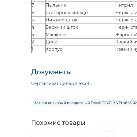
7
Пыльник
Нитрил
6
Стопорное кольцо
Нерж. ста
5
Нижний шток
Нерж. ст
4
Верхний шток
Нерж. ст
3
Манжета
Жаросто
2
Диск
Ковкий ч
1
Корпус
Ковкий ч
Документы
Сертификат дилера Tecofi
Затвор дисковый поворотный Tecofi TECFLY VPI 4648-0
Похожие товары