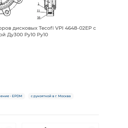
ров дисковых Tecofi VPI 4648-02EP с
ой Ду300 Ру10 Ру10
нение - EPDM
с рукояткой в г. Москва