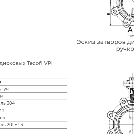
Эскиз затворов ди
ручко
исковых Tecofi VPI
л
угун
й
аль 304
Mn
са
ль 201 + F4