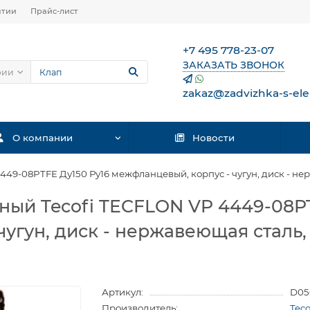
нтии
Прайс-лист
+7 495 778-23-07
ЗАКАЗАТЬ ЗВОНОК
рии
zakaz@zadvizhka-s-ele
О компании
Новости
49-08PTFE Ду150 Ру16 межфланцевый, корпус - чугун, диск - нер
ный Tecofi TECFLON VP 4449-08PT
угун, диск - нержавеющая сталь, 
Артикул:
D05
Производитель:
Tec