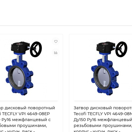
ор дисковый поворотный
Затвор дисковый поворо
i TECFLY VPI 4649-08EP
Tecofi TECFLY VPI 4649-08N
0 Ру16 межфланцевый с
Ду150 Ру16 межфланцевый
бовыми проушинами,
резьбовыми проушинами
с - чугун, диск -
корпус - чугун, диск -