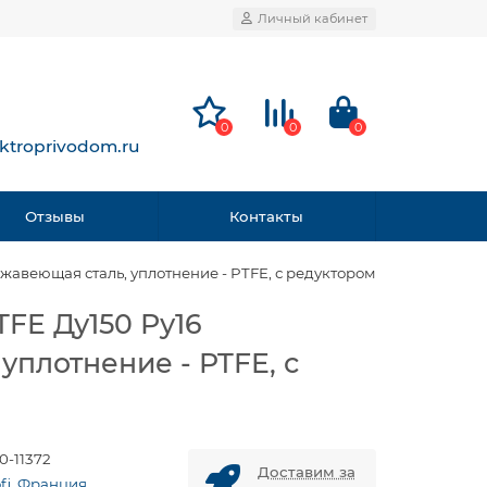
Личный кабинет
0
0
0
ktroprivodom.ru
Отзывы
Контакты
жавеющая сталь, уплотнение - PTFE, с редуктором
FE Ду150 Ру16
уплотнение - PTFE, с
0-11372
Доставим за
ofi, Франция