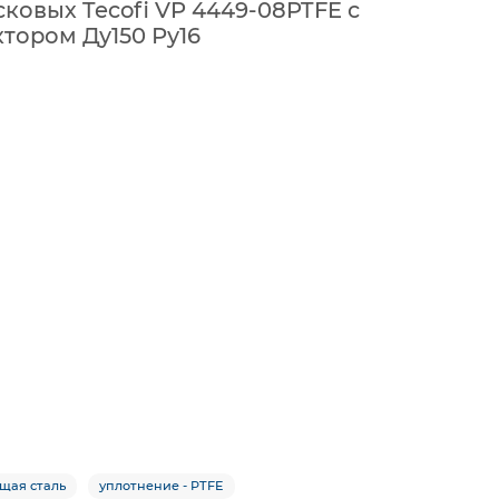
ковых Tecofi VP 4449-08PTFE с
тором Ду150 Ру16
щая сталь
уплотнение - PTFE