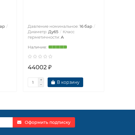
бар
Давление номинальное:
16 бар
Давление
Диаметр:
Ду65
Класс
Диаметр
герметичности:
A
герметич
44002 ₽
44087
В корзину
Оформить подписку