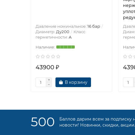
нерж
упло
реду
Давление номинальное:
16 бар
Давл
Диаметр:
Ду200
Класс
Диам
герметичности:
A
герме
43900 ₽
439
В корзину
500
Баллов дарим всем за подписку 
новости! Новинки, скидки, акции