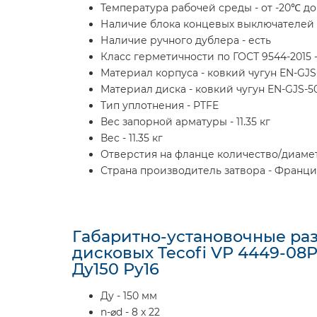
Температура рабочей среды - от -20℃ до
Наличие блока концевых выключателей 
Наличие ручного дублера - есть
Класс герметичности по ГОСТ 9544-2015 -
Материал корпуса - ковкий чугун EN-GJS
Материал диска - ковкий чугун EN-GJS-5
Тип уплотнения - PTFE
Вес запорной арматуры - 11.35 кг
Вес - 11.35 кг
Отверстия на фланце количество/диамет
Страна производитель затвора - Франци
Габаритно-установочные ра
дисковых Tecofi VP 4449-08
Ду150 Ру16
Ду - 150 мм
n-⌀d - 8 x 22