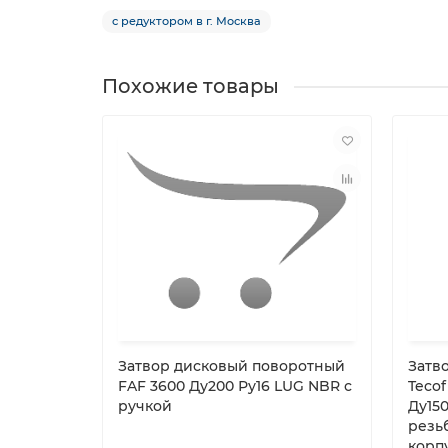
с редуктором в г. Москва
Похожие товары
Затвор дисковый поворотный
Затв
FAF 3600 Ду200 Ру16 LUG NBR с
Tecof
ручкой
Ду15
резь
корпу