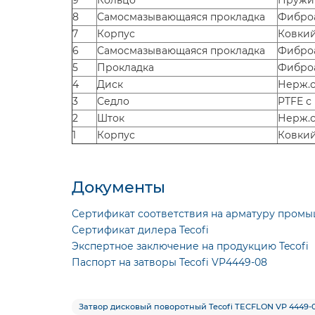
9
Кольцо
Пружин
8
Самосмазывающаяся прокладка
Фибро
7
Корпус
Ковкий
6
Самосмазывающаяся прокладка
Фибро
5
Прокладка
Фибро
4
Диск
Нерж.с
3
Седло
PTFE с
2
Шток
Нерж.с
1
Корпус
Ковкий
Документы
Сертификат соответствия на арматуру промы
Сертификат дилера Tecofi
Экспертное заключение на продукцию Tecofi
Паспорт на затворы Tecofi VP4449-08
Затвор дисковый поворотный Tecofi TECFLON VP 4449-