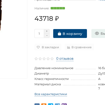
43718 ₽
Бы
В корзину
В закладки
В сравнение
0 отзывов
Давление номинальное
16 б
Диаметр
Ду1
Класс герметичности
A
Материал диска
ков
7
Все характеристики