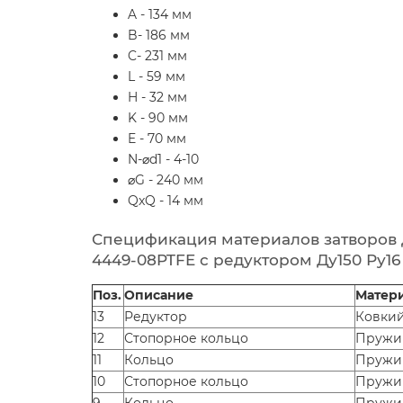
A - 134 мм
B- 186 мм
C- 231 мм
L - 59 мм
H - 32 мм
K - 90 мм
E - 70 мм
N-⌀d1 - 4-10
⌀G - 240 мм
QxQ - 14 мм
Спецификация материалов затворов д
4449-08PTFE с редуктором Ду150 Ру16
Поз.
Описание
Матер
13
Редуктор
Ковкий
12
Стопорное кольцо
Пружин
11
Кольцо
Пружин
10
Стопорное кольцо
Пружин