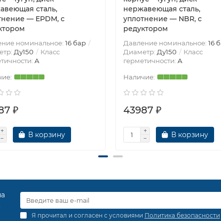
авеющая сталь,
нержавеющая сталь,
тнение — EPDM, с
уплотнение — NBR, с
ктором
редуктором
ение номинальное:
16 бар
Давление номинальное:
16 
етр:
Ду150
Класс
Диаметр:
Ду150
Класс
тичности:
A
герметичности:
A
87 ₽
43987 ₽
В корзину
В корзину
на
.
Я прочитал и согласен с условиями
Политика безопасности