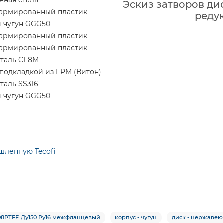
ная сталь
Эскиз затворов дис
армированный пластик
редук
 чугун GGG50
армированный пластик
армированный пластик
таль CF8M
 подкладкой из FPM (Витон)
таль SS316
 чугун GGG50
шленную Tecofi
08PTFE Ду150 Ру16 межфланцевый
корпус - чугун
диск - нержавею