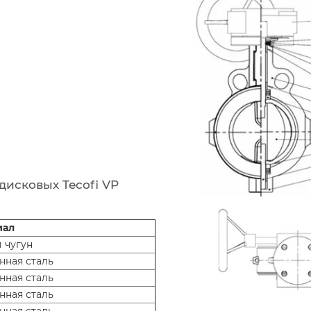
исковых Tecofi VP
иал
 чугун
ная сталь
ная сталь
ная сталь