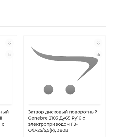
тный
Затвор дисковый поворотный
Затвор д
I
Genebre 2103 Ду65 Ру16 с
4448 Ду4
 с
электроприводом ГЗ-
электро
,
ОФ-25/5,5(к), 380В
ОФ-25/5,