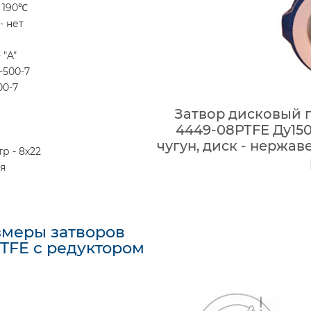
 190℃
- нет
 "A"
-500-7
00-7
Затвор дисковый 
4449-08PTFE Ду150
чугун, диск - нержав
р - 8x22
я
змеры затворов
PTFE с редуктором