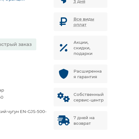
3 дня
Все виды
оплат
Акции,
стрый заказ
скидки,
подарки
Расширенна
я гарантия
ар
Собственный
50
сервис-центр
кий чугун EN-GJS-500-
7 дней на
возврат